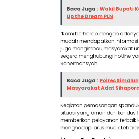
Baca Juga :
Wakil Bupati K
Up the Dream PLN
“Kami berharap dengan adanya s
mudah mendapatkan informasi te
juga mengimbau masyarakat untu
segera menghubungi hotline yang 
Sohermansyah.
Baca Juga :
Polres Simalu
Masyarakat Adat Sihapora
Kegiatan pemasangan spanduk da
situasi yang aman dan kondusif
memberikan pelayanan terbaik
menghadapi arus mudik Lebaran