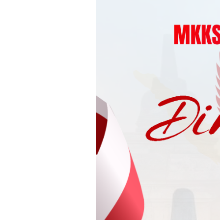
Loncat
ke
konten