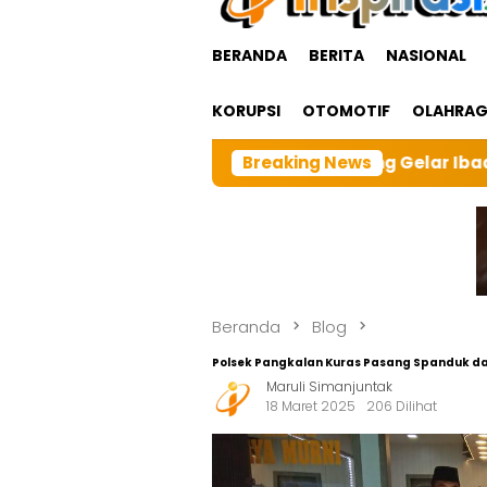
BERANDA
BERITA
NASIONAL
KORUPSI
OTOMOTIF
OLAHRA
ngTarutung Gelar Ibadah Rutin Bulanan,dan sebangai t
Breaking News
Beranda
Blog
Polsek Pangkalan Kuras Pasang Spanduk da
Maruli Simanjuntak
18 Maret 2025
206 Dilihat