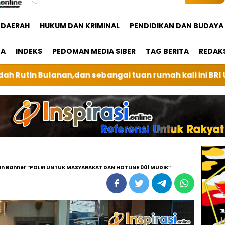
DAERAH
HUKUM DAN KRIMINAL
PENDIDIKAN DAN BUDAYA
GA
INDEKS
PEDOMAN MEDIA SIBER
TAG BERITA
REDAK
uan rumah kali ini BRI Unit Silindung Tarutung Ingatk
n Banner “POLRI UNTUK MASYARAKAT DAN HOTLINE 001 MUDIK”