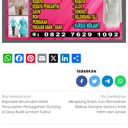
WhatsApp
Facebook
Pinterest
Email
X
LinkedIn
Share
SEBARKAN
Navigasi
Pos sebelumnya
Pos berikutnya
Kapolsek Kerumutan Hadiri
Menjelang Bulan Suci Ramadhan
pos
Penyuluhan Pencegahan Stunting
WaBup Kampar Santuni Anak
di Desa Bukit Lembah Subur
Yatim dan Lansia