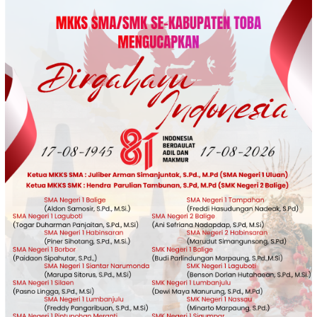
Loncat
ke
konten