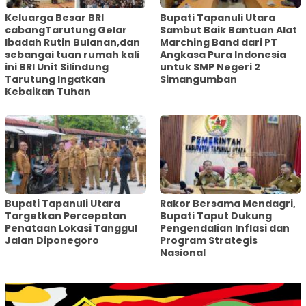
Keluarga Besar BRI
Bupati Tapanuli Utara
cabangTarutung Gelar
Sambut Baik Bantuan Alat
Ibadah Rutin Bulanan,dan
Marching Band dari PT
sebangai tuan rumah kali
Angkasa Pura Indonesia
ini BRI Unit Silindung
untuk SMP Negeri 2
Tarutung Ingatkan
Simangumban
Kebaikan Tuhan
‎Bupati Tapanuli Utara
Rakor Bersama Mendagri,
Targetkan Percepatan
Bupati Taput Dukung
Penataan Lokasi Tanggul
Pengendalian Inflasi dan
Jalan Diponegoro
Program Strategis
Nasional‎