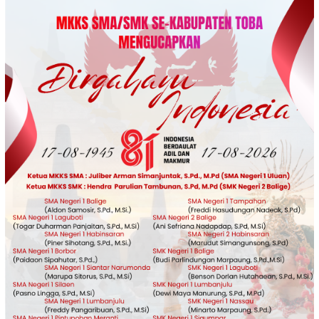
Loncat
ke
konten