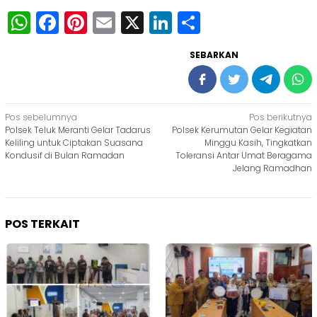
WhatsApp
Facebook
Pinterest
Email
X
LinkedIn
Share
SEBARKAN
Navigasi
Pos sebelumnya
Pos berikutnya
Polsek Teluk Meranti Gelar Tadarus
Polsek Kerumutan Gelar Kegiatan
pos
Keliling untuk Ciptakan Suasana
Minggu Kasih, Tingkatkan
Kondusif di Bulan Ramadan
Toleransi Antar Umat Beragama
Jelang Ramadhan
POS TERKAIT