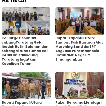
POS TERKAIT
Keluarga Besar BRI
Bupati Tapanuli Utara
cabangTarutung Gelar
Sambut Baik Bantuan Alat
Ibadah Rutin Bulanan,dan
Marching Band dari PT
sebangai tuan rumah kali
Angkasa Pura Indonesia
ini BRI Unit Silindung
untuk SMP Negeri 2
Tarutung Ingatkan
Simangumban
Kebaikan Tuhan
‎Bupati Tapanuli Utara
Rakor Bersama Mendagri,