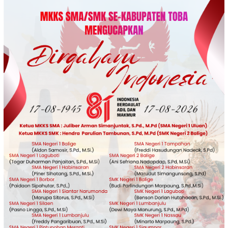
Loncat
ke
konten