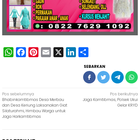
WhatsApp
Facebook
Pinterest
Email
X
LinkedIn
Share
SEBARKAN
Navigasi
Pos sebelumnya
Pos berikutnya
Bhabinkamtibmas Desa Merbau
Jaga Kamtibmas, Polsek Ukui
pos
dan Desa Keriung Laksanakan Giat
Gelar KRYD
Silaturahmi, Himbau Warga untuk
Jaga Harkamtibmas