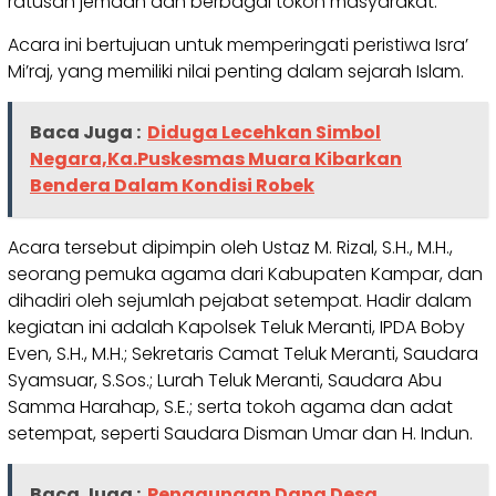
ratusan jemaah dan berbagai tokoh masyarakat.
Acara ini bertujuan untuk memperingati peristiwa Isra’
Mi’raj, yang memiliki nilai penting dalam sejarah Islam.
Baca Juga :
Diduga Lecehkan Simbol
Negara,Ka.Puskesmas Muara Kibarkan
Bendera Dalam Kondisi Robek
Acara tersebut dipimpin oleh Ustaz M. Rizal, S.H., M.H.,
seorang pemuka agama dari Kabupaten Kampar, dan
dihadiri oleh sejumlah pejabat setempat. Hadir dalam
kegiatan ini adalah Kapolsek Teluk Meranti, IPDA Boby
Even, S.H., M.H.; Sekretaris Camat Teluk Meranti, Saudara
Syamsuar, S.Sos.; Lurah Teluk Meranti, Saudara Abu
Samma Harahap, S.E.; serta tokoh agama dan adat
setempat, seperti Saudara Disman Umar dan H. Indun.
Baca Juga :
Penggunaan Dana Desa