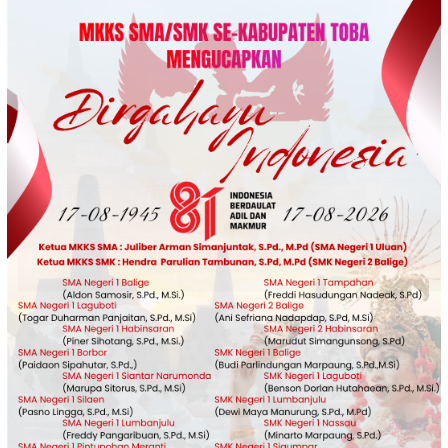
Loncat
ke
konten