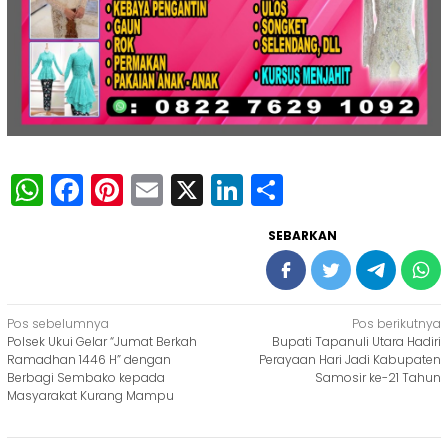
WhatsApp
Facebook
Pinterest
Email
X
LinkedIn
Share
SEBARKAN
Navigasi
Pos sebelumnya
Pos berikutnya
Polsek Ukui Gelar “Jumat Berkah
Bupati Tapanuli Utara Hadiri
pos
Ramadhan 1446 H” dengan
Perayaan Hari Jadi Kabupaten
Berbagi Sembako kepada
Samosir ke-21 Tahun
Masyarakat Kurang Mampu