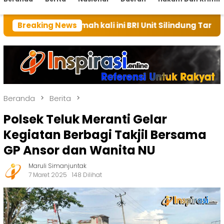
rumah kali ini BRI Unit Silindung Tarutung Ingatkan 
Breaking News
Beranda
Berita
Polsek Teluk Meranti Gelar
Kegiatan Berbagi Takjil Bersama
GP Ansor dan Wanita NU
Maruli Simanjuntak
7 Maret 2025
148 Dilihat