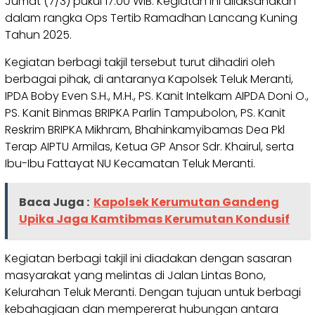
Jumat (7/3) pukul 17.00 WIB. Kegiatan ini dilaksanakan
dalam rangka Ops Tertib Ramadhan Lancang Kuning
Tahun 2025.
Kegiatan berbagi takjil tersebut turut dihadiri oleh
berbagai pihak, di antaranya Kapolsek Teluk Meranti,
IPDA Boby Even S.H., M.H., PS. Kanit Intelkam AIPDA Doni O.,
PS. Kanit Binmas BRIPKA Parlin Tampubolon, PS. Kanit
Reskrim BRIPKA Mikhram, Bhahinkamyibamas Dea Pkl
Terap AIPTU Armilas, Ketua GP Ansor Sdr. Khairul, serta
Ibu-Ibu Fattayat NU Kecamatan Teluk Meranti.
Baca Juga :
Kapolsek Kerumutan Gandeng
Upika Jaga Kamtibmas Kerumutan Kondusif
Kegiatan berbagi takjil ini diadakan dengan sasaran
masyarakat yang melintas di Jalan Lintas Bono,
Kelurahan Teluk Meranti. Dengan tujuan untuk berbagi
kebahagiaan dan mempererat hubungan antara