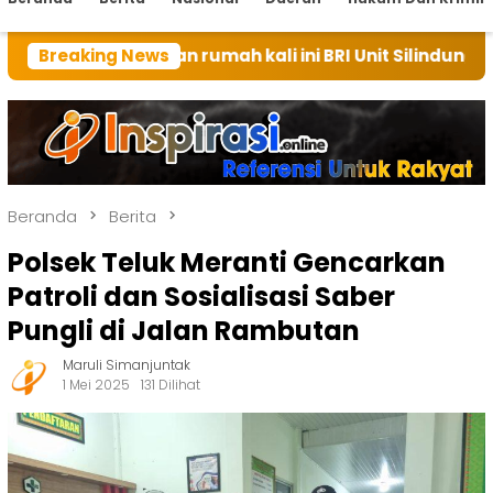
tuan rumah kali ini BRI Unit Silindung Tarutung Ingat
Breaking News
Beranda
Berita
Polsek Teluk Meranti Gencarkan
Patroli dan Sosialisasi Saber
Pungli di Jalan Rambutan
Maruli Simanjuntak
1 Mei 2025
131 Dilihat