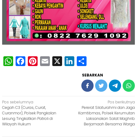
WhatsApp
Facebook
Pinterest
Email
X
LinkedIn
Share
SEBARKAN
Navigasi
Pos sebelumnya
Pos berikutnya
Cegah C3 (Curas, Curat,
Pererat Silaturahmi dan Jaga
pos
Curanmor), Polsek Pangkalan
Kamtibmas, Polsek Kerumutan
Lesung Tingkatkan Patroli di
Laksanakan Salat Maghrib
Wilayah Hukum
Berjamaah Bersama Warga