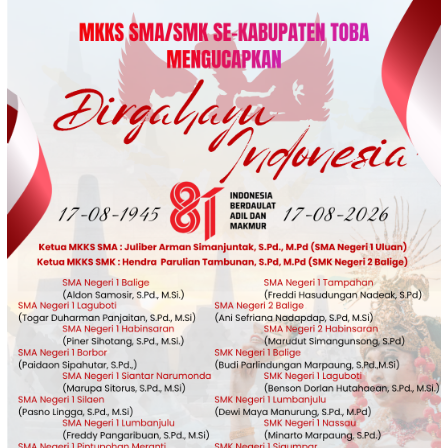
Loncat
ke
konten