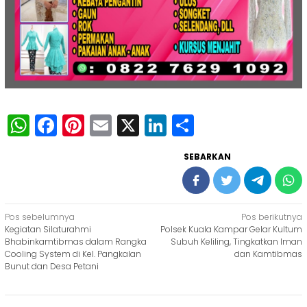
WhatsApp
Facebook
Pinterest
Email
X
LinkedIn
Share
SEBARKAN
Navigasi
Pos sebelumnya
Pos berikutnya
Kegiatan Silaturahmi
Polsek Kuala Kampar Gelar Kultum
pos
Bhabinkamtibmas dalam Rangka
Subuh Keliling, Tingkatkan Iman
Cooling System di Kel. Pangkalan
dan Kamtibmas
Bunut dan Desa Petani