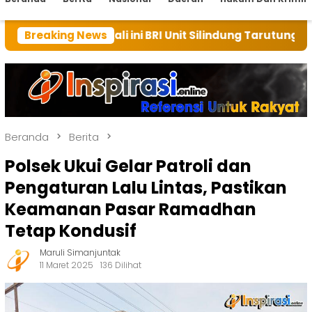
 kali ini BRI Unit Silindung Tarutung Ingatkan Kebai
Breaking News
Beranda
Berita
Polsek Ukui Gelar Patroli dan
Pengaturan Lalu Lintas, Pastikan
Keamanan Pasar Ramadhan
Tetap Kondusif
Maruli Simanjuntak
11 Maret 2025
136 Dilihat