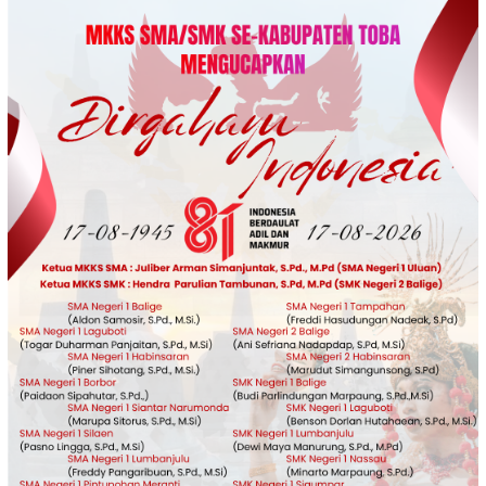
Loncat
ke
konten