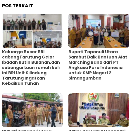
POS TERKAIT
Keluarga Besar BRI
Bupati Tapanuli Utara
cabangTarutung Gelar
Sambut Baik Bantuan Alat
Ibadah Rutin Bulanan,dan
Marching Band dari PT
sebangai tuan rumah kali
Angkasa Pura Indonesia
ini BRI Unit Silindung
untuk SMP Negeri 2
Tarutung Ingatkan
Simangumban
Kebaikan Tuhan