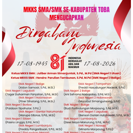
Loncat
ke
konten