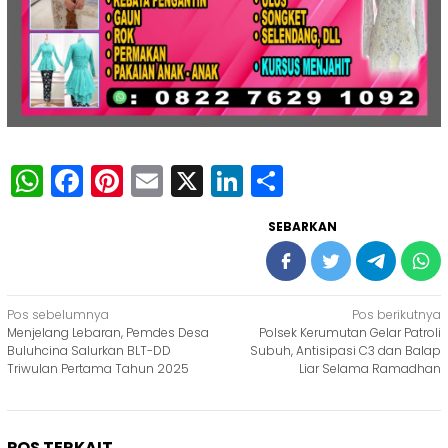
WhatsApp
Facebook
Pinterest
Email
X
LinkedIn
Share
SEBARKAN
Navigasi
Pos sebelumnya
Pos berikutnya
Menjelang Lebaran, Pemdes Desa
Polsek Kerumutan Gelar Patroli
pos
Buluhcina Salurkan BLT-DD
Subuh, Antisipasi C3 dan Balap
Triwulan Pertama Tahun 2025
Liar Selama Ramadhan
POS TERKAIT