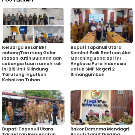
Keluarga Besar BRI
Bupati Tapanuli Utara
cabangTarutung Gelar
Sambut Baik Bantuan Alat
Ibadah Rutin Bulanan,dan
Marching Band dari PT
sebangai tuan rumah kali
Angkasa Pura Indonesia
ini BRI Unit Silindung
untuk SMP Negeri 2
Tarutung Ingatkan
Simangumban
Kebaikan Tuhan
‎Bupati Tapanuli Utara
Rakor Bersama Mendagri,
Targetkan Percepatan
Bupati Taput Dukung