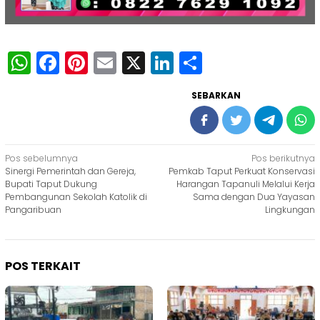
WhatsApp
Facebook
Pinterest
Email
X
LinkedIn
Share
SEBARKAN
Navigasi
Pos sebelumnya
Pos berikutnya
Sinergi Pemerintah dan Gereja,
Pemkab Taput Perkuat Konservasi
pos
Bupati Taput Dukung
Harangan Tapanuli Melalui Kerja
Pembangunan Sekolah Katolik di
Sama dengan Dua Yayasan
Pangaribuan
Lingkungan
POS TERKAIT