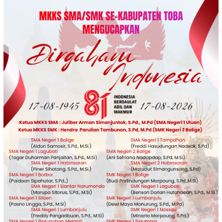
Loncat
ke
konten