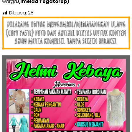
warga.
(Imelda Togatorop)
Dibaca:
28