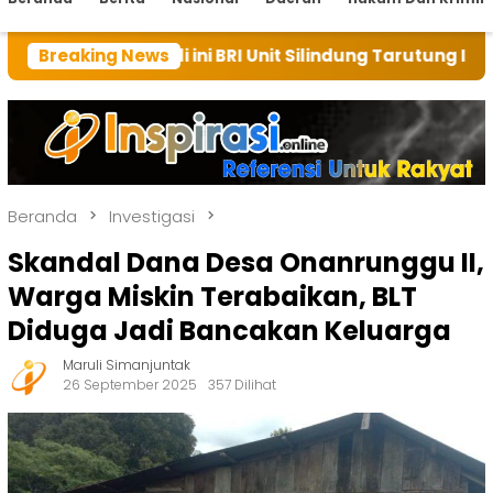
i ini BRI Unit Silindung Tarutung Ingatkan Kebaikan T
Breaking News
Beranda
Investigasi
Skandal Dana Desa Onanrunggu II,
Warga Miskin Terabaikan, BLT
Diduga Jadi Bancakan Keluarga
Maruli Simanjuntak
26 September 2025
357 Dilihat