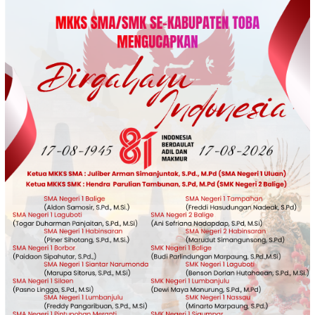
Loncat
ke
konten