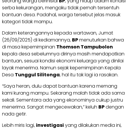
seorang warga berinisial
BP
, yang hidup dalam kondisi
serba kekurangan, mengaku tidak pernah tersentuh
bantuan desa. Padahal, warga tersebut jelas masuk
kategori tidak mampu.
Dalam keterangannya kepada wartawan, Jumat
(26/09/2025) di kediamannya,
BP
menuturkan bahwa
di masa kepemimpinan
Thomson Tampubolon
kepala desa sebelumnya dirinya masih mendapatkan
bantuan, sesuai kondisi ekonomi keluarga yang dinilai
layak menerima. Namun sejak kepemimpinan Kepala
Desa
Tunggul Silitonga
, hal itu tak lagi ia rasakan.
“Saya heran, dulu dapat bantuan karena memang
kami kurang mampu. Sekarang malah tidak ada sama
sekali. Sementara ada yang ekonominya cukup justru
menerima. Sangat mengecewakan,” keluh
BP
dengan
nada getir.
Lebih miris lagi,
investigasi
yang dilakukan media ini,