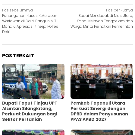
Navigasi
Pos sebelumnya
Pos berikutnya
Penanganan Kasus Kekerasan
Badai Mendadak di Nias Utara,
pos
Wartawan di Dairi, Bangun M.T
Kapal Nelayan Tenggelam dan
Manalu Apresiasi Kinerja Polres
Warga Minta Perhatian Pemerintah
Dairi
POS TERKAIT
Bupati Taput Tinjau UPT
Pemkab Tapanuli Utara
Alsintan Silangkitang,
Perkuat Sinergi dengan
Perkuat Dukungan bagi
DPRD dalam Penyusunan
Sektor Pertanian
PPAS APBD 2027