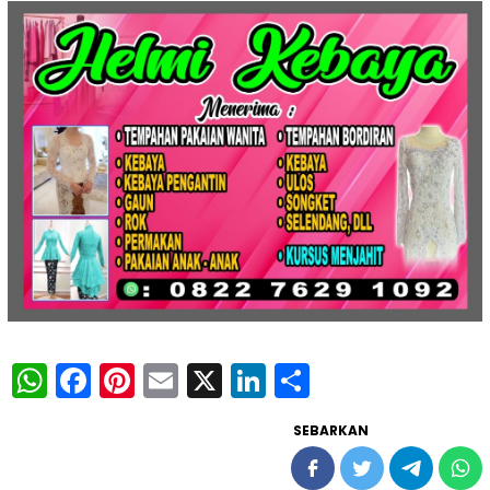
WhatsApp
Facebook
Pinterest
Email
X
LinkedIn
Share
SEBARKAN