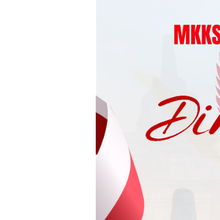
Loncat
ke
konten