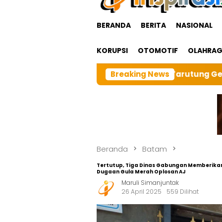
BERANDA
BERITA
NASIONAL
KORUPSI
OTOMOTIF
OLAHRA
 BRI cabangTarutung Gelar Ibadah Rutin Bulanan,dan se
Breaking News
Beranda
Batam
Tertutup, Tiga Dinas Gabungan Memberikan 
Dugaan Gula Merah Oplosan AJ
Maruli Simanjuntak
26 April 2025
559 Dilihat