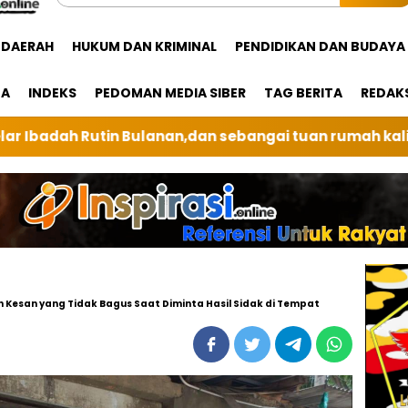
DAERAH
HUKUM DAN KRIMINAL
PENDIDIKAN DAN BUDAYA
GA
INDEKS
PEDOMAN MEDIA SIBER
TAG BERITA
REDAK
bangai tuan rumah kali ini BRI Unit Silindung Tarutun
Kesan yang Tidak Bagus Saat Diminta Hasil Sidak di Tempat