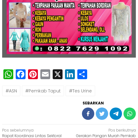
WhatsApp
Facebook
Pinterest
Email
X
LinkedIn
Share
#ASN
#Pemkab Taput
#Tes Urine
SEBARKAN
Navigasi
Pos sebelumnya
Pos berikutnya
Rapat Koordinasi Lintas Sektoral
Gerakan Pangan Murah Pemkab