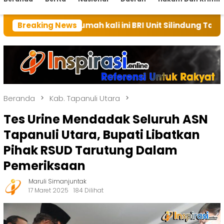
umah kali ini BRI Unit Silindung Tarutung Ingatkan Ke
Breaking News
Beranda
Kab. Tapanuli Utara
Tes Urine Mendadak Seluruh ASN
Tapanuli Utara, Bupati Libatkan
Pihak RSUD Tarutung Dalam
Pemeriksaan
Maruli Simanjuntak
17 Maret 2025
184 Dilihat