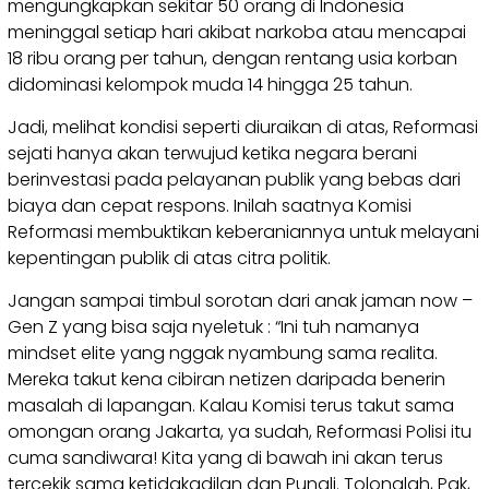
mengungkapkan sekitar 50 orang di Indonesia
meninggal setiap hari akibat narkoba atau mencapai
18 ribu orang per tahun, dengan rentang usia korban
didominasi kelompok muda 14 hingga 25 tahun.
Jadi, melihat kondisi seperti diuraikan di atas, Reformasi
sejati hanya akan terwujud ketika negara berani
berinvestasi pada pelayanan publik yang bebas dari
biaya dan cepat respons. Inilah saatnya Komisi
Reformasi membuktikan keberaniannya untuk melayani
kepentingan publik di atas citra politik.
Jangan sampai timbul sorotan dari anak jaman now –
Gen Z yang bisa saja nyeletuk : “Ini tuh namanya
mindset elite yang nggak nyambung sama realita.
Mereka takut kena cibiran netizen daripada benerin
masalah di lapangan. Kalau Komisi terus takut sama
omongan orang Jakarta, ya sudah, Reformasi Polisi itu
cuma sandiwara! Kita yang di bawah ini akan terus
tercekik sama ketidakadilan dan Pungli. Tolonglah, Pak,