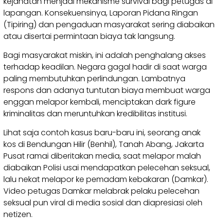
kejahatan menjadi mekanisme survival bagi petugas di
lapangan. Konsekuensinya, Laporan Pidana Ringan
(Tipiring) dan pengaduan masyarakat sering diabaikan
atau disertai permintaan biaya tak langsung.
Bagi masyarakat miskin, ini adalah penghalang akses
terhadap keadilan. Negara gagal hadir di saat warga
paling membutuhkan perlindungan. Lambatnya
respons dan adanya tuntutan biaya membuat warga
enggan melapor kembali, menciptakan dark figure
kriminalitas dan meruntuhkan kredibilitas institusi.
Lihat saja contoh kasus baru-baru ini, seorang anak
kos di Bendungan Hilir (Benhil), Tanah Abang, Jakarta
Pusat ramai diberitakan media, saat melapor malah
diabaikan Polisi usai mendapatkan pelecehan seksual,
lalu nekat melapor ke pemadam kebakaran (Damkar).
Video petugas Damkar melabrak pelaku pelecehan
seksual pun viral di media sosial dan diapresiasi oleh
netizen.