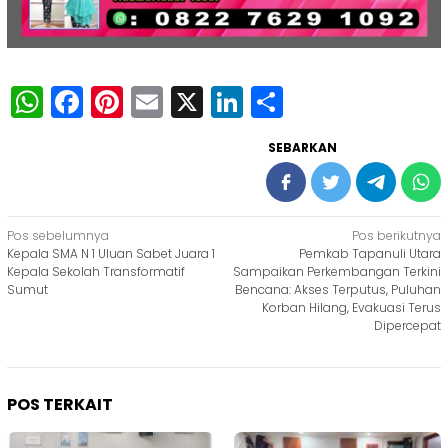
WhatsApp
Facebook
Pinterest
Email
X
LinkedIn
Share
SEBARKAN
Navigasi
Pos sebelumnya
Pos berikutnya
Kepala SMA N 1 Uluan Sabet Juara 1
Pemkab Tapanuli Utara
pos
Kepala Sekolah Transformatif
Sampaikan Perkembangan Terkini
Sumut
Bencana: Akses Terputus, Puluhan
Korban Hilang, Evakuasi Terus
Dipercepat
POS TERKAIT