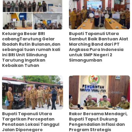
Keluarga Besar BRI
Bupati Tapanuli Utara
cabangTarutung Gelar
Sambut Baik Bantuan Alat
Ibadah Rutin Bulanan,dan
Marching Band dari PT
sebangai tuan rumah kali
Angkasa Pura Indonesia
ini BRI Unit Silindung
untuk SMP Negeri 2
Tarutung Ingatkan
Simangumban
Kebaikan Tuhan
‎Bupati Tapanuli Utara
Rakor Bersama Mendagri,
Targetkan Percepatan
Bupati Taput Dukung
Penataan Lokasi Tanggul
Pengendalian Inflasi dan
Jalan Diponegoro
Program Strategis