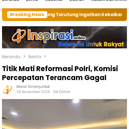
ung Tarutung Ingatkan Kebaikan Tuhan
Breaking News
Bupati Tap
Beranda
Berita
Titik Mati Reformasi Polri, Komisi
Percepatan Terancam Gagal
Maruli Simanjuntak
28 November 2025
138 Dilihat