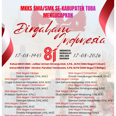
Loncat
ke
konten