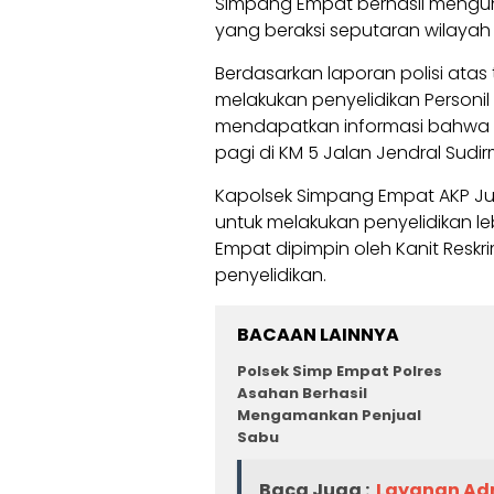
Simpang Empat berhasil mengun
yang beraksi seputaran wilayah 
Berdasarkan laporan polisi ata
melakukan penyelidikan Personil
mendapatkan informasi bahwa 
pagi di KM 5 Jalan Jendral Sudi
Kapolsek Simpang Empat AKP Juni
untuk melakukan penyelidikan leb
Empat dipimpin oleh Kanit Reskr
penyelidikan.
BACAAN LAINNYA
Polsek Simp Empat Polres
Asahan Berhasil
Mengamankan Penjual
Sabu
Baca Juga :
Layanan Adm