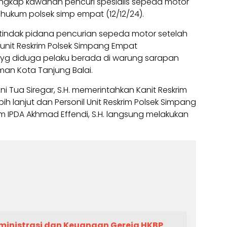
gkap kawanan pencuri spesialis sepeda motor
hukum polsek simp empat (12/12/24).
s tindak pidana pencurian sepeda motor setelah
 unit Reskrim Polsek Simpang Empat
yg diduga pelaku berada di warung sarapan
rman Kota Tanjung Balai.
 Tua Siregar, S.H. memerintahkan Kanit Reskrim
ih lanjut dan Personil Unit Reskrim Polsek Simpang
im IPDA Akhmad Effendi, S.H. langsung melakukan
inistrasi dan Keuangan Gereja HKBP