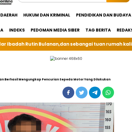
DAERAH
HUKUM DAN KRIMINAL
PENDIDIKAN DAN BUDAYA
GA
INDEKS
PEDOMAN MEDIA SIBER
TAG BERITA
REDAK
ngai tuan rumah kali ini BRI Unit Silindung Tarutung 
han Berhasil Mengungkap Pencurian Sepeda Motor Yang Dilakukan