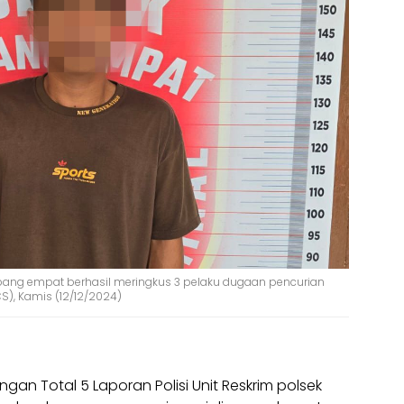
impang empat berhasil meringkus 3 pelaku dugaan pencurian
S), Kamis (12/12/2024)
ngan Total 5 Laporan Polisi Unit Reskrim polsek