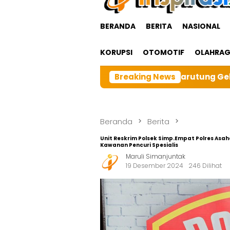
BERANDA
BERITA
NASIONAL
KORUPSI
OTOMOTIF
OLAHRA
RI cabangTarutung Gelar Ibadah Rutin Bulanan,dan seba
Breaking News
Beranda
Berita
Unit Reskrim Polsek Simp.Empat Polres Asa
Kawanan Pencuri Spesialis
Maruli Simanjuntak
19 Desember 2024
246 Dilihat