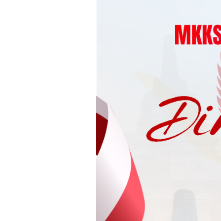
Loncat
ke
konten