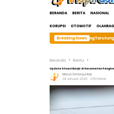
BERANDA
BERITA
NASIONAL
KORUPSI
OTOMOTIF
OLAHRA
sar BRI cabangTarutung Gelar Ibadah Rutin Bulanan,dan
Breaking News
Beranda
Berita
Update Situasi Banjir di Kecamatan Pangkal
Maruli Simanjuntak
28 Januari 2025
278 Dilihat