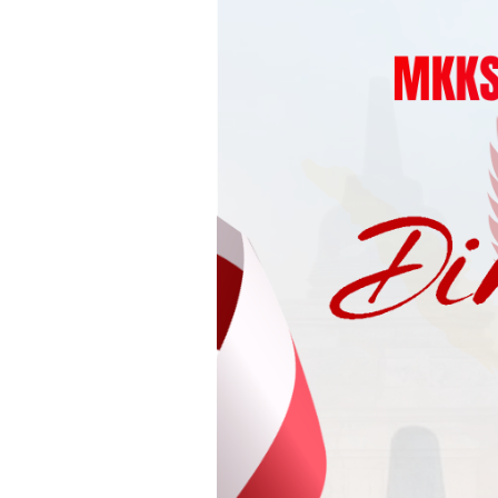
Loncat
ke
konten