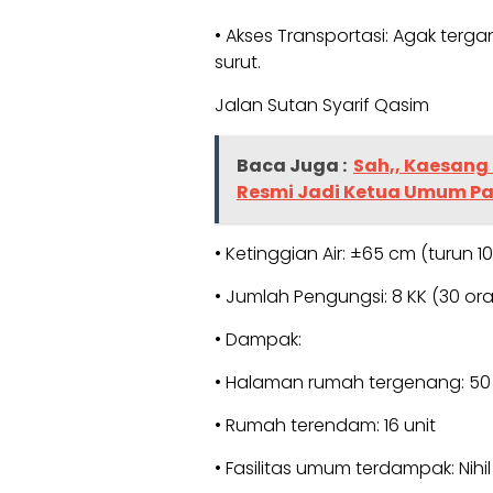
• Akses Transportasi: Agak terg
surut.
Jalan Sutan Syarif Qasim
Baca Juga :
Sah,, Kaesang
Resmi Jadi Ketua Umum Par
• Ketinggian Air: ±65 cm (turun 1
• Jumlah Pengungsi: 8 KK (30 or
• Dampak:
• Halaman rumah tergenang: 50 
• Rumah terendam: 16 unit
• Fasilitas umum terdampak: Nihil