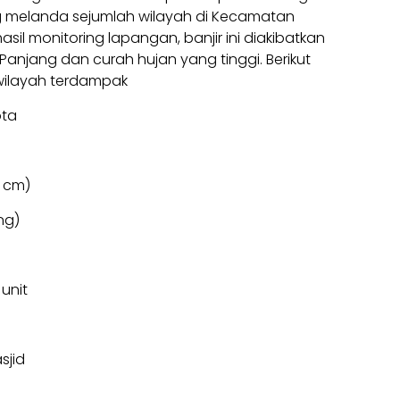
yang melanda sejumlah wilayah di Kecamatan
asil monitoring lapangan, banjir ini diakibatkan
 Panjang dan curah hujan yang tinggi. Berikut
wilayah terdampak
ota
5 cm)
ng)
unit
sjid