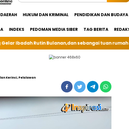
DAERAH
HUKUM DAN KRIMINAL
PENDIDIKAN DAN BUDAYA
GA
INDEKS
PEDOMAN MEDIA SIBER
TAG BERITA
REDAK
 sebangai tuan rumah kali ini BRI Unit Silindung Tar
an Kerinci, Pelalawan