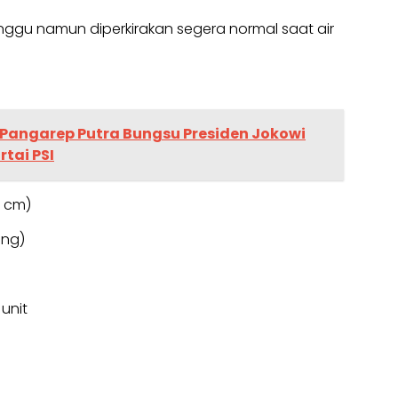
anggu namun diperkirakan segera normal saat air
 Pangarep Putra Bungsu Presiden Jokowi
tai PSI
0 cm)
ang)
unit