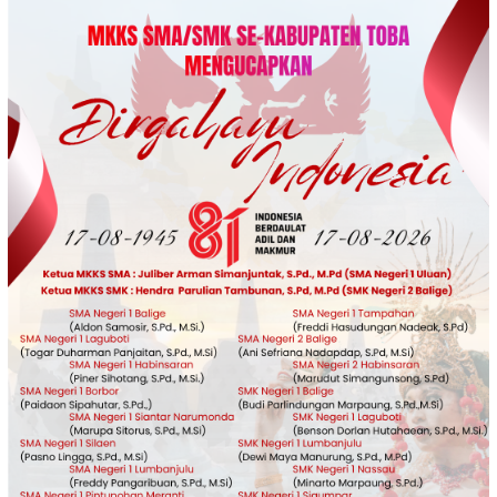
Loncat
ke
konten