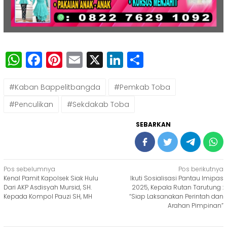
WhatsApp
Facebook
Pinterest
Email
X
LinkedIn
Share
#Kaban Bappelitbangda
#Pemkab Toba
#Penculikan
#Sekdakab Toba
SEBARKAN
Navigasi
Pos sebelumnya
Pos berikutnya
Kenal Pamit Kapolsek Siak Hulu
Ikuti Sosialisasi Pantau Imipas
pos
Dari AKP Asdisyah Mursid, SH.
2025, Kepala Rutan Tarutung :
Kepada Kompol Pauzi SH, MH
“Siap Laksanakan Perintah dan
Arahan Pimpinan”