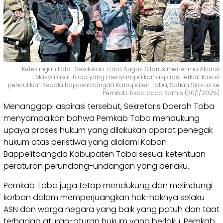
Keterangan Foto : Sekdakab Toba Augus Sitorus menerima Aliansi
Masyarakat Toba yang menyampaikan aspirasi terkait kasus
penculikan Kepala Bappelitbangda Kabupaten Toba, Sofian Sitorus ke
Pemkab Toba pada Kamis (30/1/2025)
Menanggapi aspirasi tersebut, Sekretaris Daerah Toba
menyampaikan bahwa Pemkab Toba mendukung
upaya proses hukum yang dilakukan aparat penegak
hukum atas peristiwa yang dialami Kaban
Bappelitbangda Kabupaten Toba sesuai ketentuan
peraturan perundang-undangan yang berlaku.
Pemkab Toba juga tetap mendukung dan melindungi
korban dalam memperjuangkan hak-haknya selaku
ASN dan warga negara yang baik yang patuh dan taat
terhadap aturan-aturan hukum yang berlaku. Pemkab