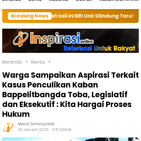
 kali ini BRI Unit Silindung Tarutung Ingatkan Kebaik
Breaking News
Beranda
Berita
Warga Sampaikan Aspirasi Terkait
Kasus Penculikan Kaban
Bappelitbangda Toba, Legislatif
dan Eksekutif : Kita Hargai Proses
Hukum
Maruli Simanjuntak
30 Januari 2025
375 Dilihat