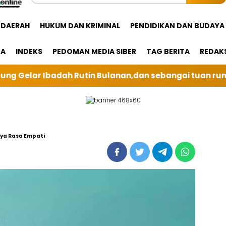
DAERAH
HUKUM DAN KRIMINAL
PENDIDIKAN DAN BUDAYA
GA
INDEKS
PEDOMAN MEDIA SIBER
TAG BERITA
REDAK
 sebangai tuan rumah kali ini BRI Unit Silindung Taru
nya Rasa Empati