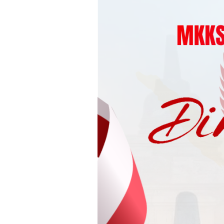
Loncat
ke
konten