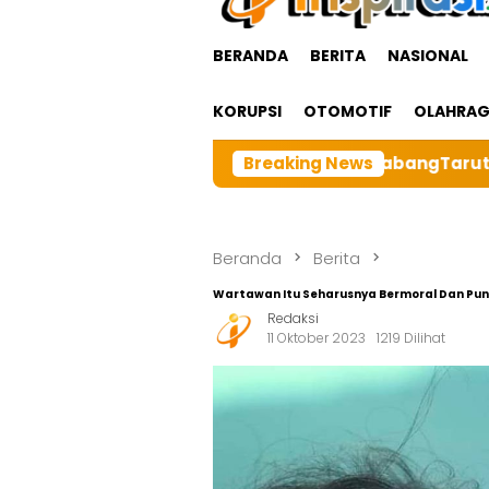
BERANDA
BERITA
NASIONAL
KORUPSI
OTOMOTIF
OLAHRA
sar BRI cabangTarutung Gelar Ibadah Rutin Bulanan,dan
Breaking News
Beranda
Berita
Wartawan Itu Seharusnya Bermoral Dan Pu
Redaksi
11 Oktober 2023
1219 Dilihat