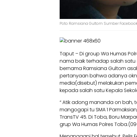
Poto Ramsiana Gultom Sumber Facebook
Taput – Di group Wa Humas Polr
nama baik terhadap salah satu
bernama Ramsiana Gultom asa
pertanyaan bahwa adanya ok
media(disebut) melakukan pema
kepada salah satu Kepala Sekol
“ Atik adong mananda on bah, to
mangogapi tu SMA 1 Parmaksian,
TransTV 45. Di Toba, Boru Marpa
grup Wa Humas Polres Toba.(09
Menanggapi hal tersebut, Pelis 