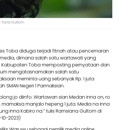
 Yana Gultom
es Toba diduga terjadi fitnah atau pencemaran
 media, dimana salah satu wartawati yang
l Kabupaten Toba memposting pernyataan dan
num mengatasnamakan salah satu
ksaan meminta uang sebanyak Rp. 1 juta
ah SMAN Negeri 1 Parmaksian.
long jo diinfo. Wartawan sian Medan inna on, ro
 mamaksa manjalo hepeng 1 juta. Media na Inna
ung Inna Kabiro na.” tulis Ramsiana Gultom di
-10-2023)
Feliks Waruwu sebagai pemilik media online