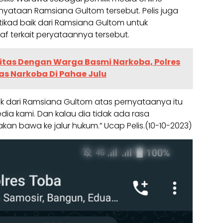
yataan Ramsiana Gultom tersebut. Pelis juga
kad baik dari Ramsiana Gultom untuk
f terkait peryataannya tersebut.
itas Dengan Warga Basmi Narkoba, Polres
s Narkoba Di Pahae Julu
ik dari Ramsiana Gultom atas pernyataanya itu
kami. Dan kalau dia tidak ada rasa
kan bawa ke jalur hukum.” Ucap Pelis.(10-10-2023)