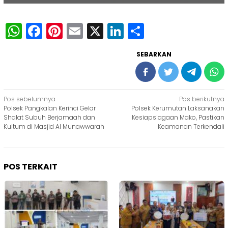
WhatsApp
Facebook
Pinterest
Email
X
LinkedIn
Share
SEBARKAN
Navigasi
Pos sebelumnya
Pos berikutnya
Polsek Pangkalan Kerinci Gelar
Polsek Kerumutan Laksanakan
pos
Shalat Subuh Berjamaah dan
Kesiapsiagaan Mako, Pastikan
Kultum di Masjid Al Munawwarah
Keamanan Terkendali
POS TERKAIT