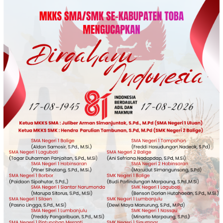
Loncat
ke
konten