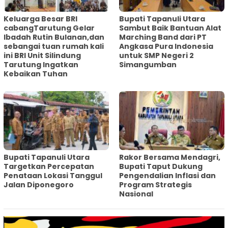
Keluarga Besar BRI
Bupati Tapanuli Utara
cabangTarutung Gelar
Sambut Baik Bantuan Alat
Ibadah Rutin Bulanan,dan
Marching Band dari PT
sebangai tuan rumah kali
Angkasa Pura Indonesia
ini BRI Unit Silindung
untuk SMP Negeri 2
Tarutung Ingatkan
Simangumban
Kebaikan Tuhan
‎Bupati Tapanuli Utara
Rakor Bersama Mendagri,
Targetkan Percepatan
Bupati Taput Dukung
Penataan Lokasi Tanggul
Pengendalian Inflasi dan
Jalan Diponegoro
Program Strategis
Nasional‎