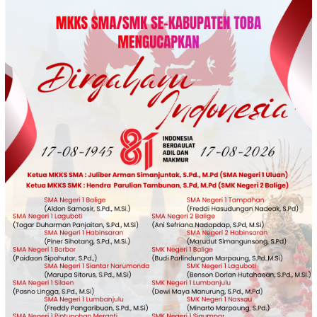
Loncat
ke
konten