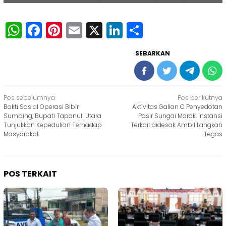
WhatsApp
Facebook
Pinterest
Email
X
LinkedIn
Share
SEBARKAN
Navigasi
Pos sebelumnya
Pos berikutnya
Bakti Sosial Operasi Bibir
Aktivitas Galian C Penyedotan
pos
Sumbing, Bupati Tapanuli Utara
Pasir Sungai Marak, Instansi
Tunjukkan Kepedulian Terhadap
Terkait didesak Ambil Langkah
Masyarakat
Tegas
POS TERKAIT