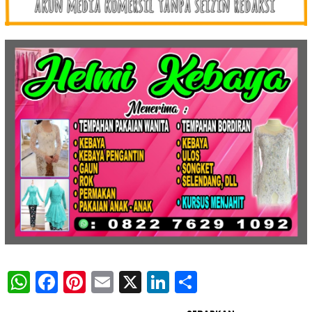
WhatsApp
Facebook
Pinterest
Email
X
LinkedIn
Share