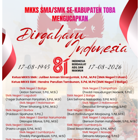
Loncat
ke
konten