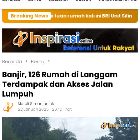
ai tuan rumah kali ini BRI Unit Silindung Tarutung I
Breaking News
Beranda
Berita
Banjir, 126 Rumah di Langgam
Terdampak dan Akses Jalan
Lumpuh
Maruli Simanjuntak
22 Januari 2025
207 Dilihat