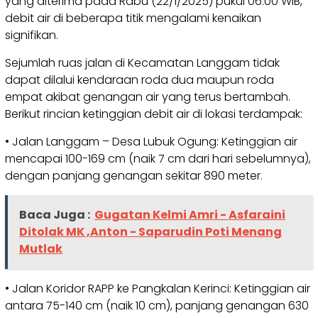
yang diterima pada Rabu (22/1/2025) pukul 06.00 WIB,
debit air di beberapa titik mengalami kenaikan
signifikan.
Sejumlah ruas jalan di Kecamatan Langgam tidak
dapat dilalui kendaraan roda dua maupun roda
empat akibat genangan air yang terus bertambah.
Berikut rincian ketinggian debit air di lokasi terdampak:
• Jalan Langgam – Desa Lubuk Ogung: Ketinggian air
mencapai 100-169 cm (naik 7 cm dari hari sebelumnya),
dengan panjang genangan sekitar 890 meter.
Baca Juga :
Gugatan Kelmi Amri - Asfaraini
Ditolak MK ,Anton - Saparudin Poti Menang
Mutlak
• Jalan Koridor RAPP ke Pangkalan Kerinci: Ketinggian air
antara 75-140 cm (naik 10 cm), panjang genangan 630