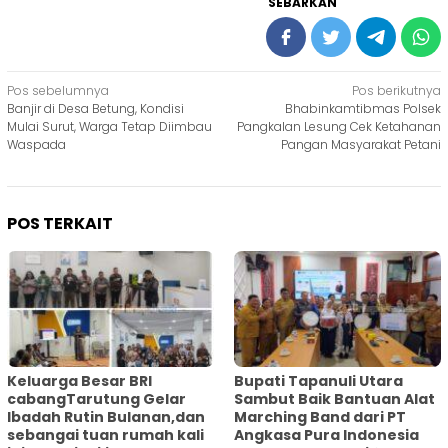
SEBARKAN
Navigasi
Pos sebelumnya
Pos berikutnya
Banjir di Desa Betung, Kondisi
Bhabinkamtibmas Polsek
pos
Mulai Surut, Warga Tetap Diimbau
Pangkalan Lesung Cek Ketahanan
Waspada
Pangan Masyarakat Petani
POS TERKAIT
Keluarga Besar BRI
Bupati Tapanuli Utara
cabangTarutung Gelar
Sambut Baik Bantuan Alat
Ibadah Rutin Bulanan,dan
Marching Band dari PT
sebangai tuan rumah kali
Angkasa Pura Indonesia