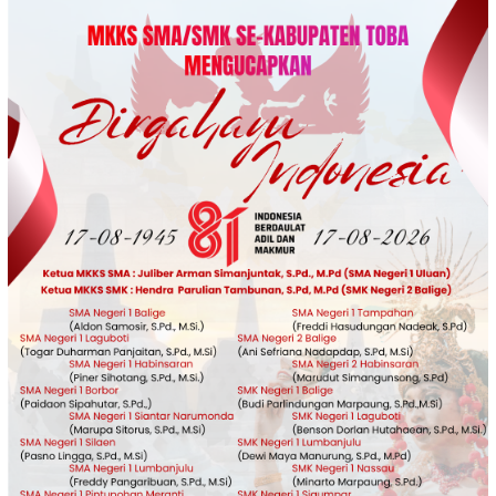
Loncat
ke
konten