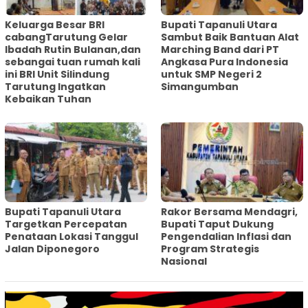
Keluarga Besar BRI
Bupati Tapanuli Utara
cabangTarutung Gelar
Sambut Baik Bantuan Alat
Ibadah Rutin Bulanan,dan
Marching Band dari PT
sebangai tuan rumah kali
Angkasa Pura Indonesia
ini BRI Unit Silindung
untuk SMP Negeri 2
Tarutung Ingatkan
Simangumban
Kebaikan Tuhan
‎Bupati Tapanuli Utara
Rakor Bersama Mendagri,
Targetkan Percepatan
Bupati Taput Dukung
Penataan Lokasi Tanggul
Pengendalian Inflasi dan
Jalan Diponegoro
Program Strategis
Nasional‎