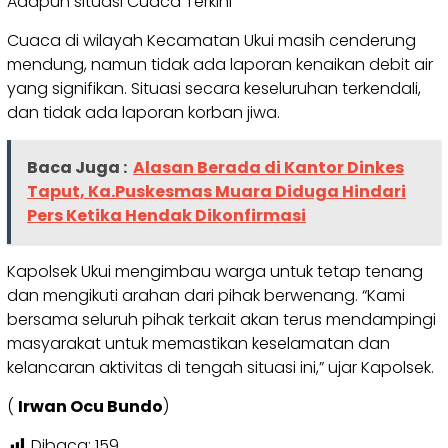
Adapun situasi Cuaca Terkini
Cuaca di wilayah Kecamatan Ukui masih cenderung
mendung, namun tidak ada laporan kenaikan debit air
yang signifikan. Situasi secara keseluruhan terkendali,
dan tidak ada laporan korban jiwa.
Baca Juga :
Alasan Berada di Kantor Dinkes
Taput, Ka.Puskesmas Muara Diduga Hindari
Pers Ketika Hendak Dikonfirmasi
Kapolsek Ukui mengimbau warga untuk tetap tenang
dan mengikuti arahan dari pihak berwenang. “Kami
bersama seluruh pihak terkait akan terus mendampingi
masyarakat untuk memastikan keselamatan dan
kelancaran aktivitas di tengah situasi ini,” ujar Kapolsek.
(
Irwan Ocu Bundo
)
Dibaca:
159