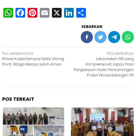
WhatsApp
Facebook
Pinterest
Email
X
LinkedIn
Share
SEBARKAN
Navigasi
Pos sebelumnya
Pos berikutnya
Polsek Kuala Kampar Gelar Strong
Laksanakan RB yang
pos
Point, Warga Merasa Lebih Aman
Komprehensif, Lapas Pasir
Pangarayan hadiri Pencanangan
PI dan Penandatangan PK
POS TERKAIT