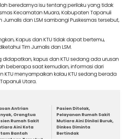
lah beredarnya isu tentang perilaku yang tidak
skesmas Kecamatan Muara, Kabupaten Tapanuli
Tim Jurnalis dan LSM sambangi Puskesmas tersebut,
kan, Kapus dan KTU tidak dapat bertemu,
iketahui Tim Jurnalis dan LSM.
g didapatkan, kapus dan KTU sedang ada urusan
ah beberapa saat kemudian, informasi dari
n KTU menyampaikan kalau KTU sedang berada
Tapanuli Utara.
asan Antrian
Pasien Ditolak,
nyak, Orangtua
Pelayanan Rumah Sakit
sien Rumah Sakit
Mutiara Aini Dinilai Buruk,
tiara Aini Kota
Dinkes Diminta
tam Bantah
Bertindak