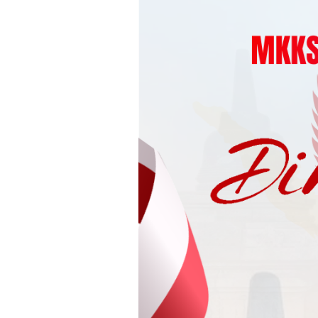
Loncat
ke
konten