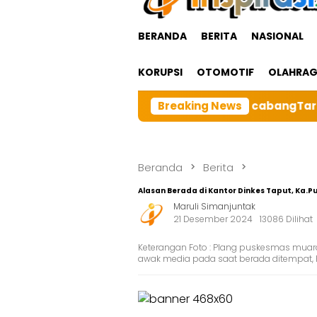
BERANDA
BERITA
NASIONAL
KORUPSI
OTOMOTIF
OLAHRA
ga Besar BRI cabangTarutung Gelar Ibadah Rutin Bulana
Breaking News
Beranda
Berita
Alasan Berada di Kantor Dinkes Taput, Ka.
Maruli Simanjuntak
21 Desember 2024
13086 Dilihat
Keterangan Foto : Plang puskesmas muara
awak media pada saat berada ditempat, 