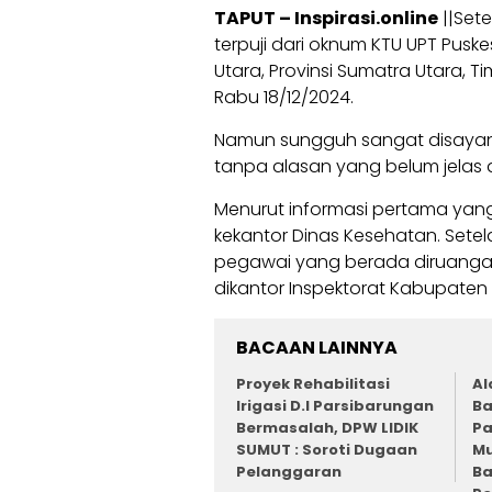
TAPUT – Inspirasi.online
||Sete
terpuji dari oknum KTU UPT Pu
Utara, Provinsi Sumatra Utara, 
Rabu 18/12/2024.
Namun sungguh sangat disayang
tanpa alasan yang belum jelas d
Menurut informasi pertama yan
kekantor Dinas Kesehatan. Setel
pegawai yang berada diruanga
dikantor Inspektorat Kabupaten 
BACAAN LAINNYA
Proyek Rehabilitasi
Al
Irigasi D.I Parsibarungan
Ba
Bermasalah, DPW LIDIK
Pa
SUMUT : Soroti Dugaan
Mu
Pelanggaran
Ba