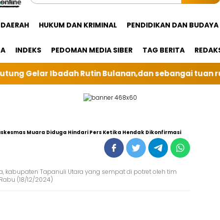
DAERAH
HUKUM DAN KRIMINAL
PENDIDIKAN DAN BUDAYA
GA
INDEKS
PEDOMAN MEDIA SIBER
TAG BERITA
REDAK
n,dan sebangai tuan rumah kali ini BRI Unit Silindung
Puskesmas Muara Diduga Hindari Pers Ketika Hendak Dikonfirmasi
, kabupaten Tapanuli Utara yang sempat di potret oleh tim
Rabu (18/12/2024)