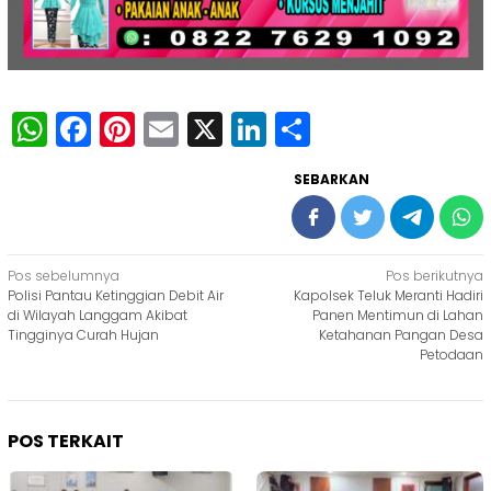
WhatsApp
Facebook
Pinterest
Email
X
LinkedIn
Share
SEBARKAN
Navigasi
Pos sebelumnya
Pos berikutnya
Polisi Pantau Ketinggian Debit Air
Kapolsek Teluk Meranti Hadiri
pos
di Wilayah Langgam Akibat
Panen Mentimun di Lahan
Tingginya Curah Hujan
Ketahanan Pangan Desa
Petodaan
POS TERKAIT