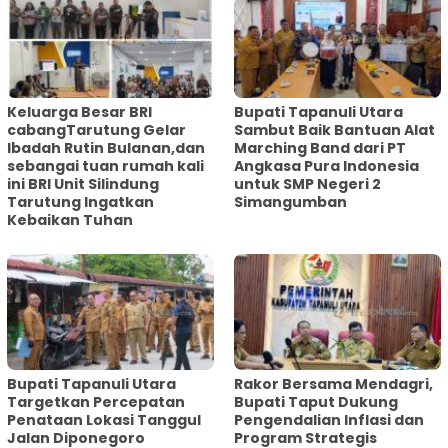
Keluarga Besar BRI
Bupati Tapanuli Utara
cabangTarutung Gelar
Sambut Baik Bantuan Alat
Ibadah Rutin Bulanan,dan
Marching Band dari PT
sebangai tuan rumah kali
Angkasa Pura Indonesia
ini BRI Unit Silindung
untuk SMP Negeri 2
Tarutung Ingatkan
Simangumban
Kebaikan Tuhan
‎Bupati Tapanuli Utara
Rakor Bersama Mendagri,
Targetkan Percepatan
Bupati Taput Dukung
Penataan Lokasi Tanggul
Pengendalian Inflasi dan
Jalan Diponegoro
Program Strategis