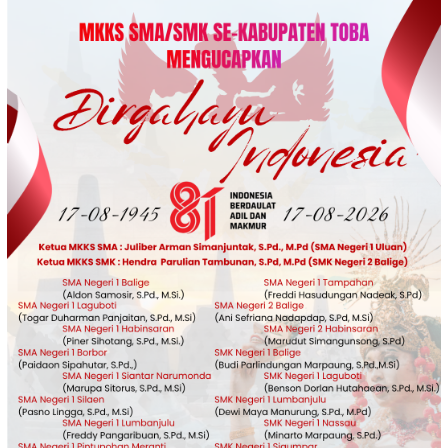
Loncat
ke
konten