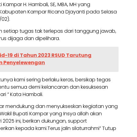
ti Kampar H. Hambali, SE, MBA, MH yang
K Kabupaten Kampar Ricana Djayanti pada Selasa
/02).
setiap tugas tak terlepas dari tanggung jawab,
rus dijaga dan dipelihara.
d-19 di Tahun 2023 RSUD Tarutung
n Penyelewengan
nya kami sering berlaku keras, bersikap tegas
tentu semua demi kelancaran dan kesuksesan
ari ” Kata Hambali.
gar mendukung dan menyukseskan kegiatan yang
Wakil Bupati Kampar yang Insya allah akan
i 2025 ini, berikan dukungan, support
rikan kepada kami.Terus jalin silaturrahmi” Tutup