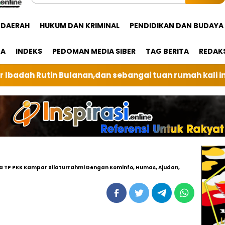
DAERAH
HUKUM DAN KRIMINAL
PENDIDIKAN DAN BUDAYA
GA
INDEKS
PEDOMAN MEDIA SIBER
TAG BERITA
REDAK
ebangai tuan rumah kali ini BRI Unit Silindung Tarutu
tua TP PKK Kampar Silaturrahmi Dengan Kominfo, Humas, Ajudan,