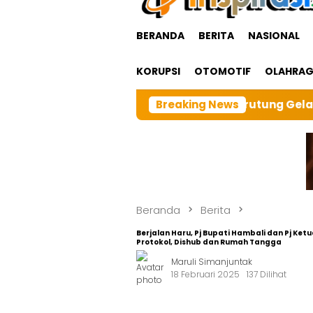
BERANDA
BERITA
NASIONAL
KORUPSI
OTOMOTIF
OLAHRA
r BRI cabangTarutung Gelar Ibadah Rutin Bulanan,dan s
Breaking News
Beranda
Berita
Berjalan Haru, Pj Bupati Hambali dan Pj Ke
Protokol, Dishub dan Rumah Tangga
Maruli Simanjuntak
18 Februari 2025
137 Dilihat