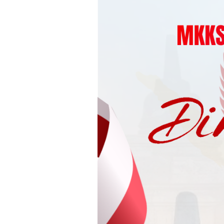
Loncat
ke
konten