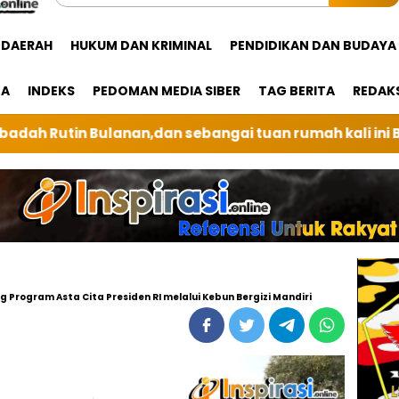
DAERAH
HUKUM DAN KRIMINAL
PENDIDIKAN DAN BUDAYA
GA
INDEKS
PEDOMAN MEDIA SIBER
TAG BERITA
REDAK
 tuan rumah kali ini BRI Unit Silindung Tarutung Inga
rogram Asta Cita Presiden RI melalui Kebun Bergizi Mandiri