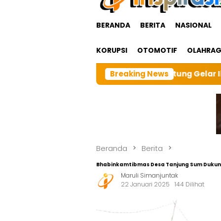
BERANDA
BERITA
NASIONAL
KORUPSI
OTOMOTIF
OLAHRA
bangTarutung Gelar Ibadah Rutin Bulanan,dan sebangai
Breaking News
Beranda
Berita
Bhabinkamtibmas Desa Tanjung Sum Dukung P
Maruli Simanjuntak
22 Januari 2025
144 Dilihat