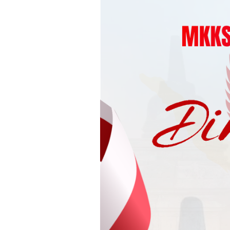
Loncat
ke
konten