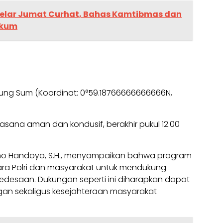
Gelar Jumat Curhat, Bahas Kamtibmas dan
ukum
anjung Sum (Koordinat: 0°59.18766666666666N,
sana aman dan kondusif, berakhir pukul 12.00
ino Handoyo, S.H., menyampaikan bahwa program
tara Polri dan masyarakat untuk mendukung
edesaan. Dukungan seperti ini diharapkan dapat
an sekaligus kesejahteraan masyarakat