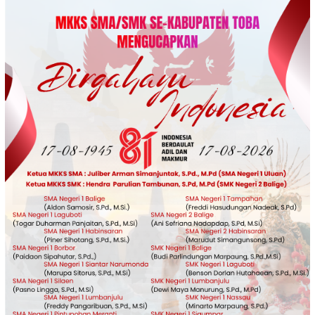
Loncat
ke
konten