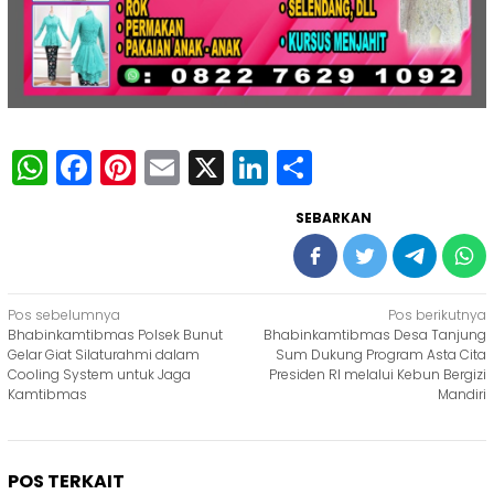
WhatsApp
Facebook
Pinterest
Email
X
LinkedIn
Share
SEBARKAN
Navigasi
Pos sebelumnya
Pos berikutnya
Bhabinkamtibmas Polsek Bunut
Bhabinkamtibmas Desa Tanjung
pos
Gelar Giat Silaturahmi dalam
Sum Dukung Program Asta Cita
Cooling System untuk Jaga
Presiden RI melalui Kebun Bergizi
Kamtibmas
Mandiri
POS TERKAIT