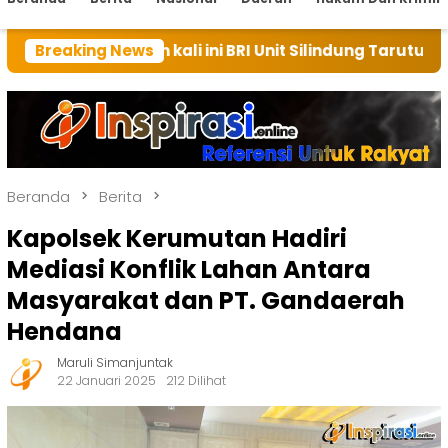
ah kali ini BRI Unit Silindung Tarutung Ingatkan Keb
Breaking News
Beranda
Berita
Kapolsek Kerumutan Hadiri
Mediasi Konflik Lahan Antara
Masyarakat dan PT. Gandaerah
Hendana
Maruli Simanjuntak
22 Januari 2025
212 Dilihat