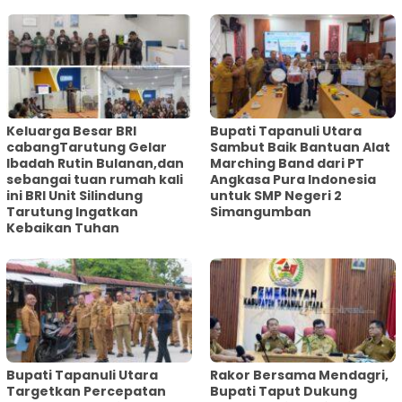
Keluarga Besar BRI
Bupati Tapanuli Utara
cabangTarutung Gelar
Sambut Baik Bantuan Alat
Ibadah Rutin Bulanan,dan
Marching Band dari PT
sebangai tuan rumah kali
Angkasa Pura Indonesia
ini BRI Unit Silindung
untuk SMP Negeri 2
Tarutung Ingatkan
Simangumban
Kebaikan Tuhan
‎Bupati Tapanuli Utara
Rakor Bersama Mendagri,
Targetkan Percepatan
Bupati Taput Dukung