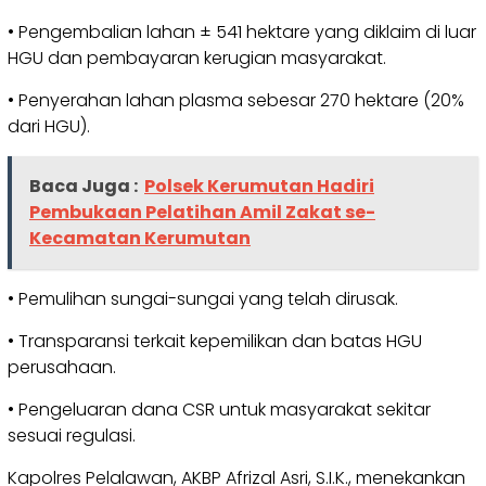
• Pengembalian lahan ± 541 hektare yang diklaim di luar
HGU dan pembayaran kerugian masyarakat.
• Penyerahan lahan plasma sebesar 270 hektare (20%
dari HGU).
Baca Juga :
Polsek Kerumutan Hadiri
Pembukaan Pelatihan Amil Zakat se-
Kecamatan Kerumutan
• Pemulihan sungai-sungai yang telah dirusak.
• Transparansi terkait kepemilikan dan batas HGU
perusahaan.
• Pengeluaran dana CSR untuk masyarakat sekitar
sesuai regulasi.
Kapolres Pelalawan, AKBP Afrizal Asri, S.I.K., menekankan