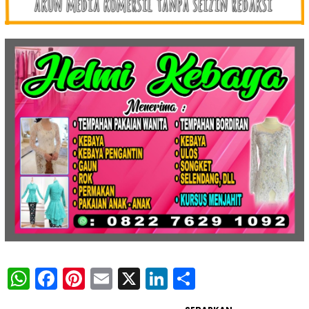
WhatsApp
Facebook
Pinterest
Email
X
LinkedIn
Share