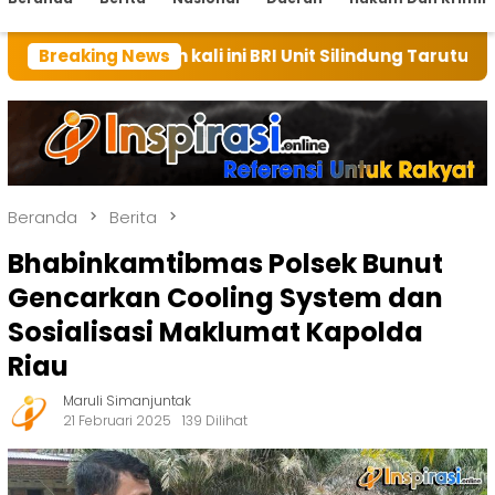
umah kali ini BRI Unit Silindung Tarutung Ingatkan Ke
Breaking News
Beranda
Berita
Bhabinkamtibmas Polsek Bunut
Gencarkan Cooling System dan
Sosialisasi Maklumat Kapolda
Riau
Maruli Simanjuntak
21 Februari 2025
139 Dilihat