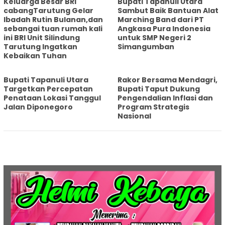
Keluarga Besar BRI
Bupati Tapanuli Utara
cabangTarutung Gelar
Sambut Baik Bantuan Alat
Ibadah Rutin Bulanan,dan
Marching Band dari PT
sebangai tuan rumah kali
Angkasa Pura Indonesia
ini BRI Unit Silindung
untuk SMP Negeri 2
Tarutung Ingatkan
Simangumban
Kebaikan Tuhan
‎Bupati Tapanuli Utara
Rakor Bersama Mendagri,
Targetkan Percepatan
Bupati Taput Dukung
Penataan Lokasi Tanggul
Pengendalian Inflasi dan
Jalan Diponegoro
Program Strategis
Nasional‎