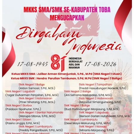
Loncat
ke
konten