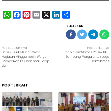
WhatsApp
Facebook
Pinterest
Email
X
LinkedIn
Share
SEBARKAN
Navigasi
Pos sebelumnya
Pos berikutnya
Polsek Teluk Meranti Gelar
Bhabinkamtibmas Polsek Ukui
pos
Kegiatan Minggu Kasih, Warga
Sambangi Warga untuk Jaga
Sampaikan Keluhan Soal Balap
Kamtibmas
Liar
POS TERKAIT