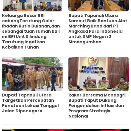
Keluarga Besar BRI
Bupati Tapanuli Utara
cabangTarutung Gelar
Sambut Baik Bantuan Alat
Ibadah Rutin Bulanan,dan
Marching Band dari PT
sebangai tuan rumah kali
Angkasa Pura Indonesia
ini BRI Unit Silindung
untuk SMP Negeri 2
Tarutung Ingatkan
Simangumban
Kebaikan Tuhan
‎Bupati Tapanuli Utara
Rakor Bersama Mendagri,
Targetkan Percepatan
Bupati Taput Dukung
Penataan Lokasi Tanggul
Pengendalian Inflasi dan
Jalan Diponegoro
Program Strategis
Nasional‎