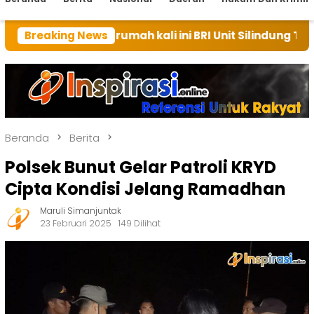
an rumah kali ini BRI Unit Silindung Tarutung Ingatk
Breaking News
Beranda
Berita
Polsek Bunut Gelar Patroli KRYD
Cipta Kondisi Jelang Ramadhan
Maruli Simanjuntak
23 Februari 2025
149 Dilihat