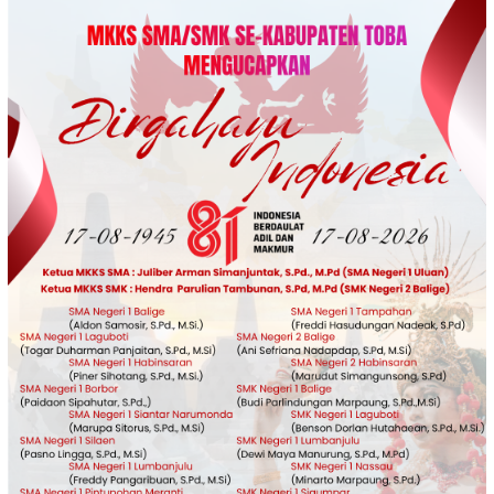
Loncat
ke
konten