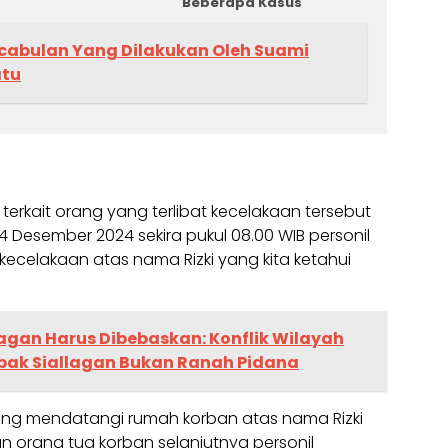
Beberapa Kasus
abulan Yang Dilakukan Oleh Suami
atu
erkait orang yang terlibat kecelakaan tersebut
 Desember 2024 sekira pukul 08.00 WIB personil
ecelakaan atas nama Rizki yang kita ketahui
agan Harus Dibebaskan: Konflik Wilayah
ak Siallagan Bukan Ranah Pidana
sung mendatangi rumah korban atas nama Rizki
 orang tua korban selanjutnya personil