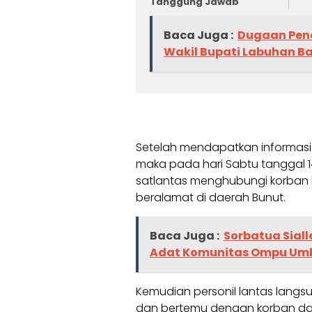
Tanggung Jawab
Baca Juga :
Dugaan Penc
Wakil Bupati Labuhan B
Setelah mendapatkan informasi t
maka pada hari Sabtu tanggal 14
satlantas menghubungi korban k
beralamat di daerah Bunut.
Baca Juga :
Sorbatua Siall
Adat Komunitas Ompu Umb
Kemudian personil lantas lang
dan bertemu dengan korban dan