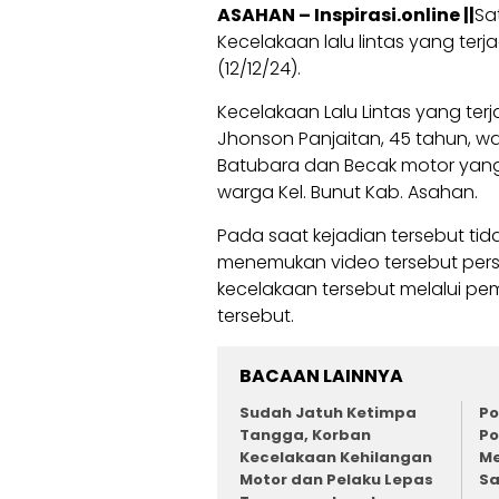
ASAHAN – Inspirasi.online ||
Sa
Kecelakaan lalu lintas yang ter
(12/12/24).
Kecelakaan Lalu Lintas yang ter
Jhonson Panjaitan, 45 tahun, wa
Batubara dan Becak motor yang d
warga Kel. Bunut Kab. Asahan.
Pada saat kejadian tersebut ti
menemukan video tersebut perso
kecelakaan tersebut melalui pe
tersebut.
BACAAN LAINNYA
Sudah Jatuh Ketimpa
Po
Tangga, Korban
Po
Kecelakaan Kehilangan
Me
Motor dan Pelaku Lepas
S