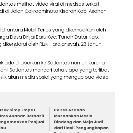
tlantas melihat video viral di medsos terkait
jadi di Jalan Cokroaminoto Kisaran Kab. Asahan
jadi antara Mobil Terios yang dikemudikan oleh
rga Desa Binjai Baru Kec. Tanah Datar Kab.
ikendarai oleh Rizki Hardiansyah, 23 tahun,
dak ada dilaporkan ke Satlantas namun karena
nil Satlantas mencari tahu siapa yang terlibat
milik akun media sosial yang mengupload video
lsek Simp Empat
Polres Asahan
lres Asahan Berhasil
Musnahkan Mesin
ngamankan Penjual
Dindong dan Meja Judi
abu
dari Hasil Pengungkapan