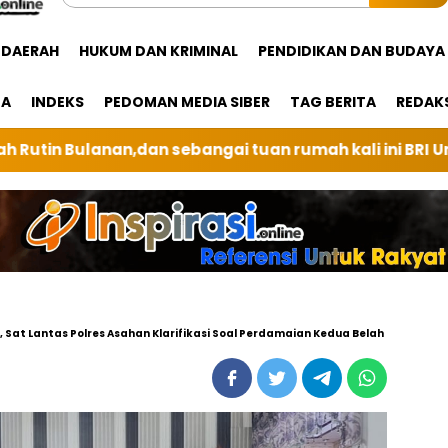
DAERAH
HUKUM DAN KRIMINAL
PENDIDIKAN DAN BUDAYA
GA
INDEKS
PEDOMAN MEDIA SIBER
TAG BERITA
REDAK
 rumah kali ini BRI Unit Silindung Tarutung Ingatkan
, Sat Lantas Polres Asahan Klarifikasi Soal Perdamaian Kedua Belah