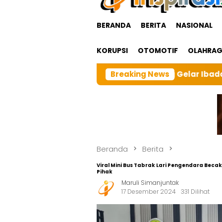
BERANDA
BERITA
NASIONAL
KORUPSI
OTOMOTIF
OLAHRA
Tarutung Gelar Ibadah Rutin Bulanan,dan sebangai tuan
Breaking News
Beranda
Berita
Viral Mini Bus Tabrak Lari Pengendara Becak
Pihak
Maruli Simanjuntak
17 Desember 2024
331 Dilihat