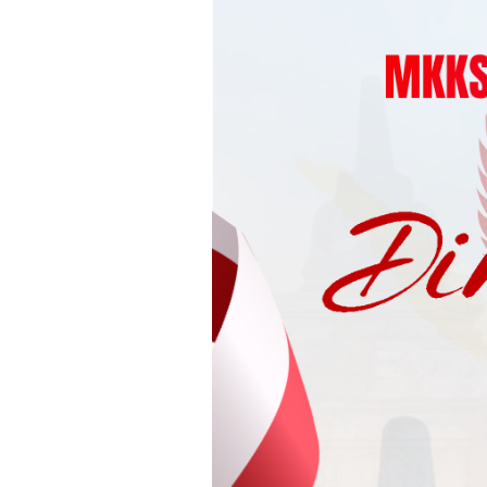
Loncat
ke
konten