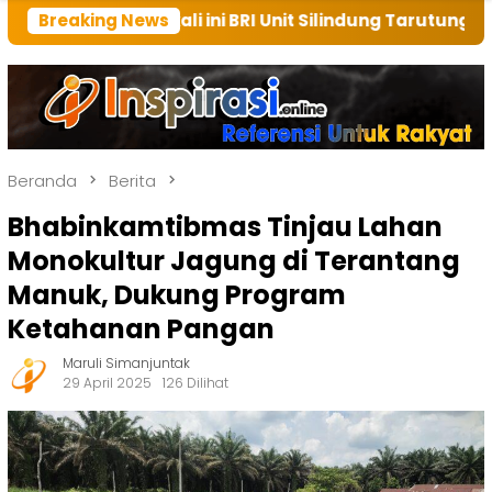
 kali ini BRI Unit Silindung Tarutung Ingatkan Kebaik
Breaking News
Beranda
Berita
Bhabinkamtibmas Tinjau Lahan
Monokultur Jagung di Terantang
Manuk, Dukung Program
Ketahanan Pangan
Maruli Simanjuntak
29 April 2025
126 Dilihat