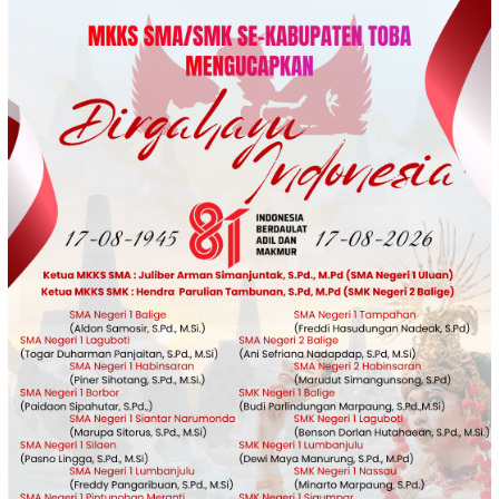
Loncat
ke
konten