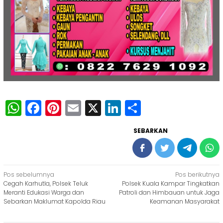
WhatsApp
Facebook
Pinterest
Email
X
LinkedIn
Share
SEBARKAN
Navigasi
Pos sebelumnya
Pos berikutnya
Cegah Karhutla, Polsek Teluk
Polsek Kuala Kampar Tingkatkan
pos
Meranti Edukasi Warga dan
Patroli dan Himbauan untuk Jaga
Sebarkan Maklumat Kapolda Riau
Keamanan Masyarakat