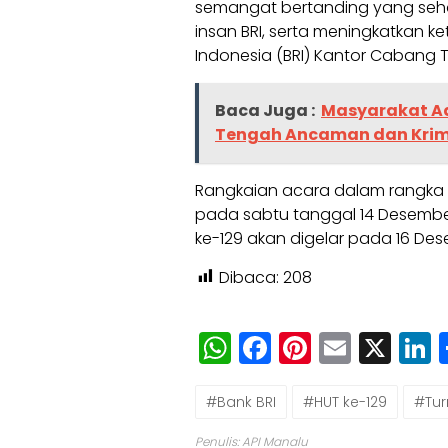
semangat bertanding yang seha
insan BRI, serta meningkatkan ke
Indonesia (BRI) Kantor Cabang T
Baca Juga :
Masyarakat Ad
Tengah Ancaman dan Krimi
Rangkaian acara dalam rangka 
pada sabtu tanggal 14 Desember
ke-129 akan digelar pada 16 De
Dibaca:
208
WhatsApp
Facebook
Pinteres
Email
X
L
#Bank BRI
#HUT ke-129
#Tu
Penulis: API Manalu