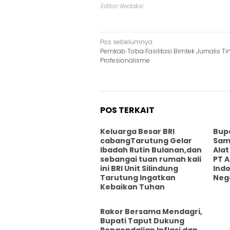
Editor: Redaksi
Navigasi
Pos sebelumnya
Pemkab Toba Fasilitasi Bimtek Jurnalis T
pos
Profesionalisme
POS TERKAIT
Keluarga Besar BRI
Bupa
cabangTarutung Gelar
Sam
Ibadah Rutin Bulanan,dan
Alat
sebangai tuan rumah kali
PT 
ini BRI Unit Silindung
Ind
Tarutung Ingatkan
Neg
Kebaikan Tuhan
Rakor Bersama Mendagri,
Bupati Taput Dukung
Pengendalian Inflasi dan