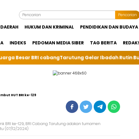
Pencarian
DAERAH
HUKUM DAN KRIMINAL
PENDIDIKAN DAN BUDAYA
GA
INDEKS
PEDOMAN MEDIA SIBER
TAG BERITA
REDAK
r BRI cabangTarutung Gelar Ibadah Rutin Bulanan,dan s
mbut HUT BRI ke-129
nk BRI ke-129, BRI Cabang Tarutung adakan turnamen
tu (07/12/2024)