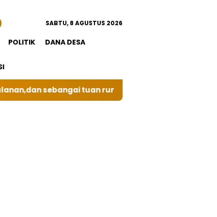
SABTU, 8 AGUSTUS 2026
POLITIK
DANA DESA
SI
ebangai tuan rumah kali ini BRI Unit Silindung Tarut