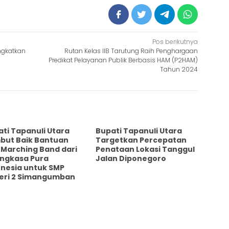
Pos berikutnya
ingkatkan
Rutan Kelas IIB Tarutung Raih Penghargaan
Predikat Pelayanan Publik Berbasis HAM (P2HAM)
Tahun 2024
ti Tapanuli Utara
‎Bupati Tapanuli Utara
but Baik Bantuan
Targetkan Percepatan
 Marching Band dari
Penataan Lokasi Tanggul
Angkasa Pura
Jalan Diponegoro
onesia untuk SMP
eri 2 Simangumban