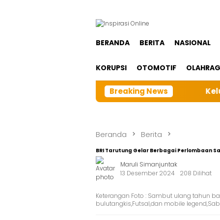
Loncat
ke
konten
BERANDA
BERITA
NASIONAL
KORUPSI
OTOMOTIF
OLAHRA
Breaking News
Keluarga Besa
Beranda
Berita
BRI Tarutung Gelar Berbagai Perlombaan Sa
Maruli Simanjuntak
13 Desember 2024
208 Dilihat
Keterangan Foto : Sambut ulang tahun ba
bulutangkis,Futsal,dan mobile legend,Sab