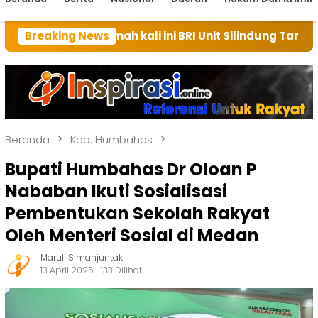
rumah kali ini BRI Unit Silindung Tarutung Ingatkan 
Breaking News
Beranda
Kab. Humbahas
Bupati Humbahas Dr Oloan P
Nababan Ikuti Sosialisasi
Pembentukan Sekolah Rakyat
Oleh Menteri Sosial di Medan
Maruli Simanjuntak
13 April 2025
133 Dilihat