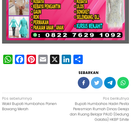
WhatsApp
Facebook
Pinterest
Email
X
LinkedIn
Share
SEBARKAN
Navigasi
Pos sebelumnya
Pos berikutnya
Wakil Bupati Humbahas Panen
Bupati Humbahas Hadiri Pesta
pos
Bawang Merah
Peresmian Rumah Dinas Gereja
dan Ruang Belajar PAUD (Gedung
Galatia) HKBP Sihite