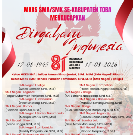
Loncat
ke
konten