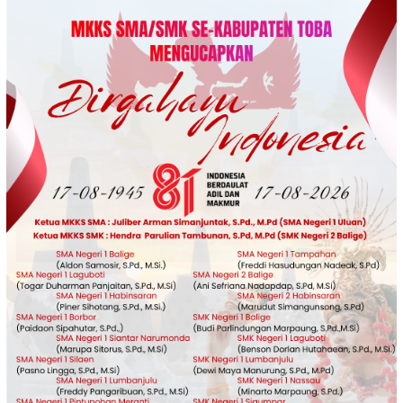
Loncat
ke
konten