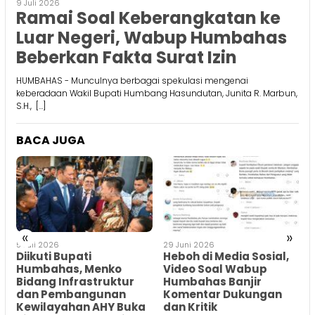
9 Juli 2026
Ramai Soal Keberangkatan ke
Luar Negeri, Wabup Humbahas
Beberkan Fakta Surat Izin
HUMBAHAS - Munculnya berbagai spekulasi mengenai
keberadaan Wakil Bupati Humbang Hasundutan, Junita R. Marbun,
S.H., […]
BACA JUGA
«
»
5 Juli 2026
29 Juni 2026
2
r
Diikuti Bupati
Heboh di Media Sosial,
Humbahas, Menko
Video Soal Wabup
Bidang Infrastruktur
Humbahas Banjir
dan Pembangunan
Komentar Dukungan
Kewilayahan AHY Buka
dan Kritik