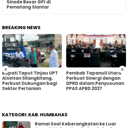
Sinode Besar GPI di
Pematang Siantar
BREAKING NEWS
«
»
Bupati Taput Tinjau UPT
Pemkab Tapanuli Utara
Alsintan Silangkitang,
Perkuat Sinergi dengan
Perkuat Dukungan bagi
DPRD dalam Penyusunan
Sektor Pertanian
PPAS APBD 2027
KATEGORI:
KAB. HUMBAHAS
Ramai Soal Keberangkatan ke Luar