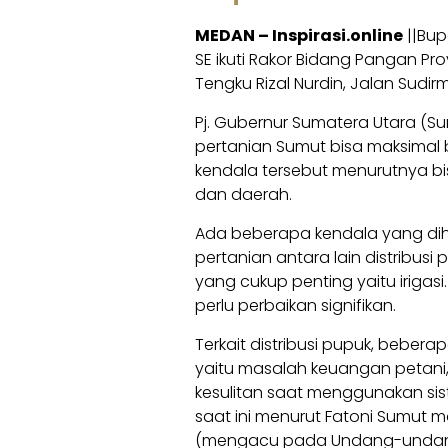
MEDAN – Inspirasi.online
||Bup
SE ikuti Rakor Bidang Pangan Pr
Tengku Rizal Nurdin, Jalan Sudir
Pj. Gubernur Sumatera Utara (S
pertanian Sumut bisa maksimal b
kendala tersebut menurutnya bis
dan daerah.
Ada beberapa kendala yang dih
pertanian antara lain distribus
yang cukup penting yaitu irigasi. S
perlu perbaikan signifikan.
Terkait distribusi pupuk, beber
yaitu masalah keuangan petani,
kesulitan saat menggunakan siste
saat ini menurut Fatoni Sumut 
(mengacu pada Undang-undang 