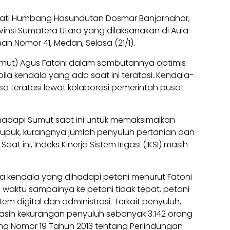
ati Humbang Hasundutan Dosmar Banjarnahor,
ovinsi Sumatera Utara yang dilaksanakan di Aula
man Nomor 41, Medan, Selasa (21/1).
umut) Agus Fatoni dalam sambutannya optimis
ila kendala yang ada saat ini teratasi. Kendala-
a teratasi lewat kolaborasi pemerintah pusat
adapi Sumut saat ini untuk memaksimalkan
i pupuk, kurangnya jumlah penyuluh pertanian dan
aat ini, Indeks Kinerja Sistem Irigasi (IKSI) masih
apa kendala yang dihadapi petani menurut Fatoni
 waktu sampainya ke petani tidak tepat, petani
m digital dan administrasi. Terkait penyuluh,
masih kekurangan penyuluh sebanyak 3.142 orang
Nomor 19 Tahun 2013 tentang Perlindungan