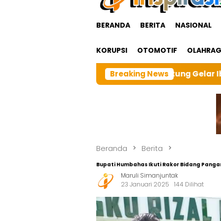
BERANDA
BERITA
NASIONAL
KORUPSI
OTOMOTIF
OLAHRA
cabangTarutung Gelar Ibadah Rutin Bulanan,dan sebanga
Breaking News
Beranda
Berita
Bupati Humbahas Ikuti Rakor Bidang Pangan
Maruli Simanjuntak
23 Januari 2025
144 Dilihat