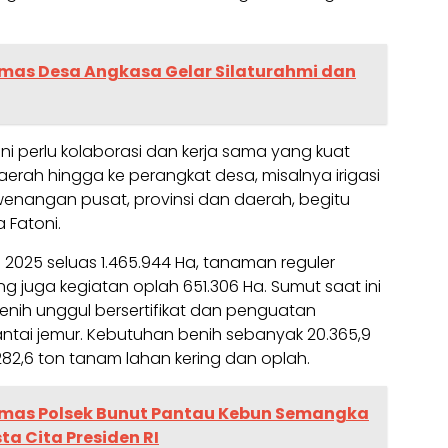
as Desa Angkasa Gelar Silaturahmi dan
ni perlu kolaborasi dan kerja sama yang kuat
erah hingga ke perangkat desa, misalnya irigasi
kewenangan pusat, provinsi dan daerah, begitu
a Fatoni.
2025 seluas 1.465.944 Ha, tanaman reguler
ng juga kegiatan oplah 651.306 Ha. Sumut saat ini
nih unggul bersertifikat dan penguatan
tai jemur. Kebutuhan benih sebanyak 20.365,9
282,6 ton tanam lahan kering dan oplah.
mas Polsek Bunut Pantau Kebun Semangka
a Cita Presiden RI