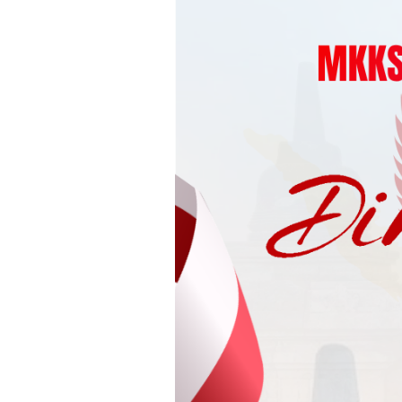
Loncat
ke
konten