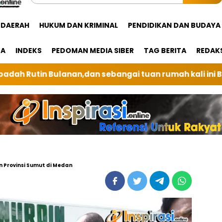
DAERAH
HUKUM DAN KRIMINAL
PENDIDIKAN DAN BUDAYA
GA
INDEKS
PEDOMAN MEDIA SIBER
TAG BERITA
REDAK
i tuan rumah kali ini BRI Unit Silindung Tarutung In
 Provinsi Sumut di Medan