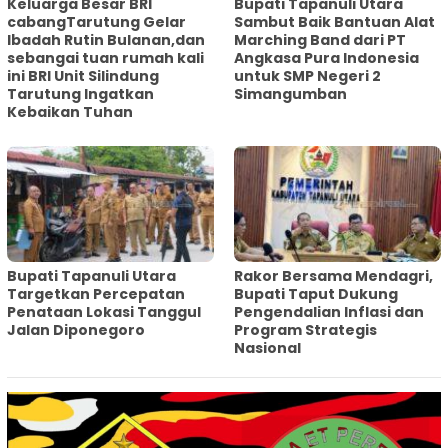
Keluarga Besar BRI
Bupati Tapanuli Utara
cabangTarutung Gelar
Sambut Baik Bantuan Alat
Ibadah Rutin Bulanan,dan
Marching Band dari PT
sebangai tuan rumah kali
Angkasa Pura Indonesia
ini BRI Unit Silindung
untuk SMP Negeri 2
Tarutung Ingatkan
Simangumban
Kebaikan Tuhan
‎Bupati Tapanuli Utara
Rakor Bersama Mendagri,
Targetkan Percepatan
Bupati Taput Dukung
Penataan Lokasi Tanggul
Pengendalian Inflasi dan
Jalan Diponegoro
Program Strategis
Nasional‎