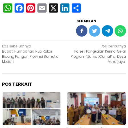
WhatsApp
Facebook
Pinterest
Email
X
LinkedIn
Share
SEBARKAN
Navigasi
Pos sebelumnya
Pos berikutnya
Bupati Humbahas Ikuti Rakor
Polsek Pangkalan Kerinci Gelar
pos
Bidang Pangan Provinsi Sumut di
Program “Jumat Curhat” di Desa
Medan
Mekarjaya
POS TERKAIT