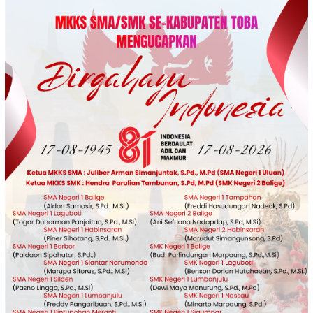
Loncat
ke
konten