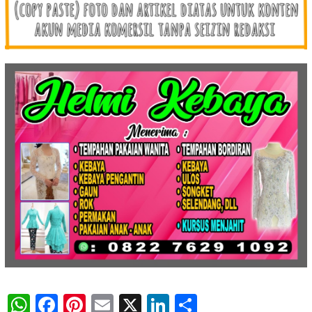
WhatsApp
Facebook
Pinterest
Email
X
LinkedIn
Share