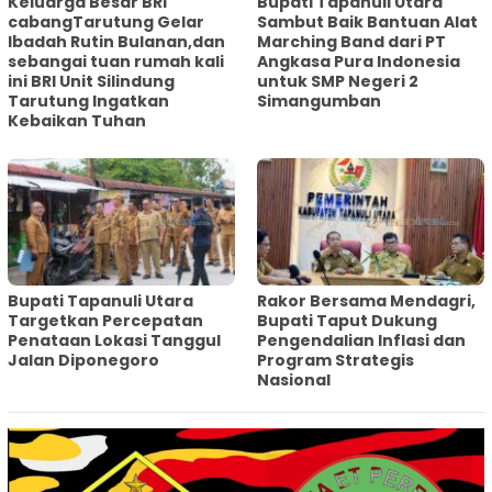
Keluarga Besar BRI
Bupati Tapanuli Utara
cabangTarutung Gelar
Sambut Baik Bantuan Alat
Ibadah Rutin Bulanan,dan
Marching Band dari PT
sebangai tuan rumah kali
Angkasa Pura Indonesia
ini BRI Unit Silindung
untuk SMP Negeri 2
Tarutung Ingatkan
Simangumban
Kebaikan Tuhan
‎Bupati Tapanuli Utara
Rakor Bersama Mendagri,
Targetkan Percepatan
Bupati Taput Dukung
Penataan Lokasi Tanggul
Pengendalian Inflasi dan
Jalan Diponegoro
Program Strategis
Nasional‎