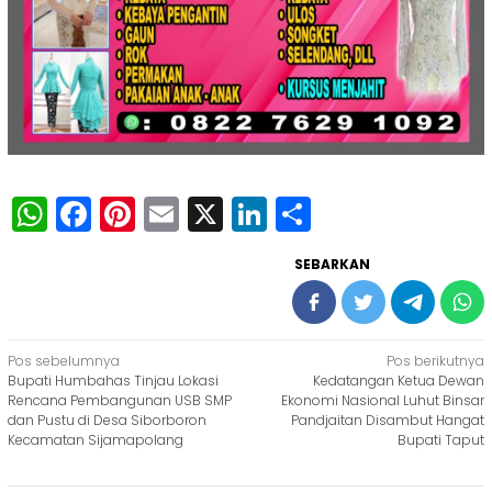
WhatsApp
Facebook
Pinterest
Email
X
LinkedIn
Share
SEBARKAN
Navigasi
Pos sebelumnya
Pos berikutnya
Bupati Humbahas Tinjau Lokasi
Kedatangan Ketua Dewan
pos
Rencana Pembangunan USB SMP
Ekonomi Nasional Luhut Binsar
dan Pustu di Desa Siborboron
Pandjaitan Disambut Hangat
Kecamatan Sijamapolang
Bupati Taput