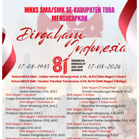
Loncat
ke
konten