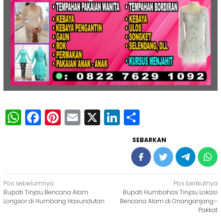
WhatsApp
Facebook
Pinterest
Email
X
LinkedIn
Share
SEBARKAN
Navigasi
Pos sebelumnya
Pos berikutnya
Bupati Tinjau Bencana Alam
Bupati Humbahas Tinjau Lokasi
pos
Longsor di Humbang Hasundutan
Bencana Alam di Onanganjang–
Pakkat