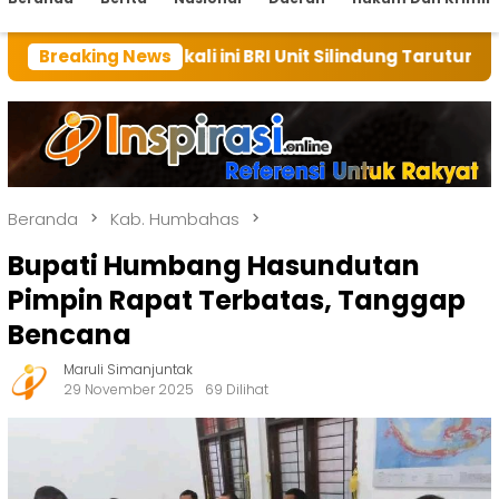
kali ini BRI Unit Silindung Tarutung Ingatkan Kebaika
Breaking News
Beranda
Kab. Humbahas
Bupati Humbang Hasundutan
Pimpin Rapat Terbatas, Tanggap
Bencana
Maruli Simanjuntak
29 November 2025
69 Dilihat