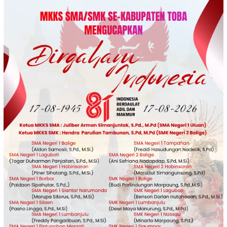
Loncat
ke
konten