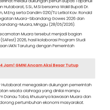
u terlihat melalui dukungan penuh Bupati Tapanuli
n Hutabarat, S.Si., M.Si bersama Wakil Bupati Dr.
 M.Eng serta Dandim 0210/TU Letkol Kav. Ronald
 kegiatan Muara–Sibandang Gowes 2026 dan
bandang–Muara, Minggu (28/05/2026).
Kecamatan Muara tersebut menjadi bagian
 (SAFest) 2026, hasil kolaborasi Program Studi
aan IAKN Tarutung dengan Pemerintah
4 Jam! GMNI Ancam Aksi Besar Tutup
P Hutabarat menegaskan dukungan pemerintah
atan wisata olahraga yang dinilai mampu
am Danau Toba, khususnya kawasan Muara dan
endorong pertumbuhan ekonomi masyarakat.