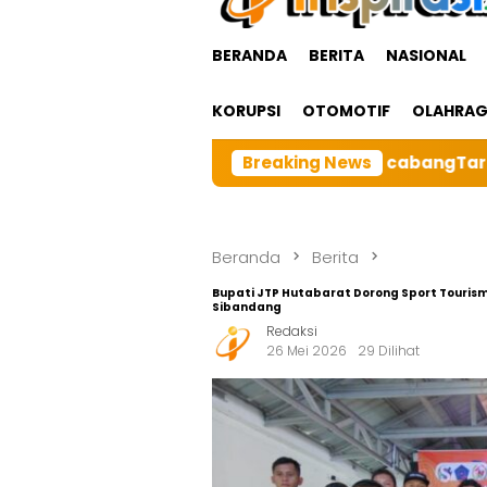
BERANDA
BERITA
NASIONAL
KORUPSI
OTOMOTIF
OLAHRA
a Besar BRI cabangTarutung Gelar Ibadah Rutin Bulanan
Breaking News
Beranda
Berita
Bupati JTP Hutabarat Dorong Sport Tourism
Sibandang
Redaksi
26 Mei 2026
29 Dilihat