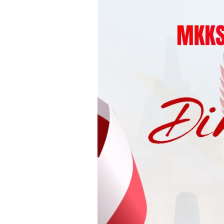
Loncat
ke
konten