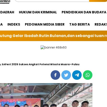
DAERAH
HUKUM DAN KRIMINAL
PENDIDIKAN DAN BUDAYA
GA
INDEKS
PEDOMAN MEDIA SIBER
TAG BERITA
REDAK
,dan sebangai tuan rumah kali ini BRI Unit Silindung
, SAFest 2026 Sukses Angkat Potensi Wisata Muara–Pulau