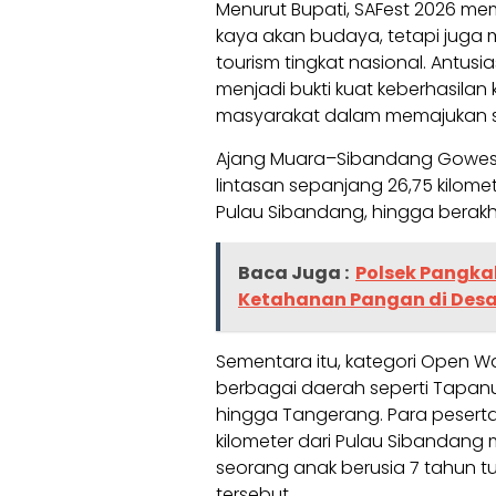
Menurut Bupati, SAFest 2026 me
kaya akan budaya, tetapi juga m
tourism tingkat nasional. Antus
menjadi bukti kuat keberhasilan
masyarakat dalam memajukan se
Ajang Muara–Sibandang Gowes 2
lintasan sepanjang 26,75 kilomet
Pulau Sibandang, hingga berakhir
Baca Juga :
Polsek Pangka
Ketahanan Pangan di Des
Sementara itu, kategori Open Wa
berbagai daerah seperti Tapanu
hingga Tangerang. Para peserta
kilometer dari Pulau Sibandang 
seorang anak berusia 7 tahun t
tersebut.