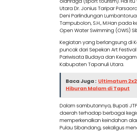
olahraga (sport tourism). Hal it
Utara Dr. Jonius Taripar Parsaora
Deni Parlindungan Lumbantoruan,
Tampubolon, S.H., M.Han pada
Open Water Swimming (OWS) Si
Kegiatan yang berlangsung di 
puncak dari Sepekan Art Festival
Pariwisata Budaya dan Keagam
Kabupaten Tapanuli Utara.
Baca Juga :
Ultimatum 2x2
Hiburan Malam di Taput
Dalam sambutannya, Bupati JT
daerah terhadap berbagai kegi
memperkenalkan keindahan al
Pulau Sibandang, sekaligus m