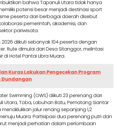
mbuktikan bahwa Tapanuli Utara tidak hanya
emiliki potensi besar menjadi destinasi sport
iasme peserta dari berbagai daerah disebut
 kolaborasi pemerintah, akademisi, dan
ktor pariwisata.
026 diikuti sebanyak 104 peserta dengan
er. Rute dimulai dari Desa Sitanggor, melintasi
 di Hotel Pantai Libra Muara.
lan Kuras Lakukan Pengecekan Program
a Dundangan
ter Swimming (OWS) diikuti 23 perenang dari
li Utara, Toba, Labuhan Batu, Pematang Siantar
 menaklukkan jalur renang sepanjang 1,2
menuju Muara. Partisipasi dua perenang putri dan
urut menjadi perhatian dalam perlombaan