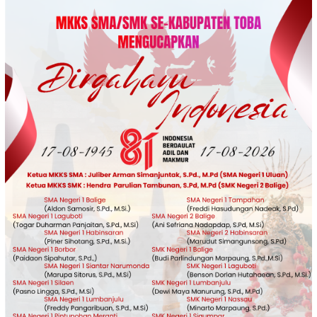
Loncat
ke
konten