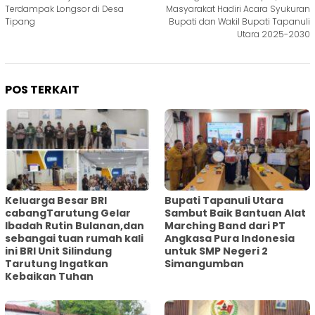
Terdampak Longsor di Desa
Masyarakat Hadiri Acara Syukuran
Tipang
Bupati dan Wakil Bupati Tapanuli
Utara 2025-2030
POS TERKAIT
Keluarga Besar BRI
Bupati Tapanuli Utara
cabangTarutung Gelar
Sambut Baik Bantuan Alat
Ibadah Rutin Bulanan,dan
Marching Band dari PT
sebangai tuan rumah kali
Angkasa Pura Indonesia
ini BRI Unit Silindung
untuk SMP Negeri 2
Tarutung Ingatkan
Simangumban
Kebaikan Tuhan