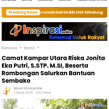
an rumah kali ini BRI Unit Silindung Tarutung Ingatka
Breaking News
Beranda
Berita
Camat Kampar Utara Riska Jonita
Eka Putri, S.STP. M.SI, Beserta
Rombongan Salurkan Bantuan
Sembako
Maruli Simanjuntak
3 Maret 2025
225 Dilihat