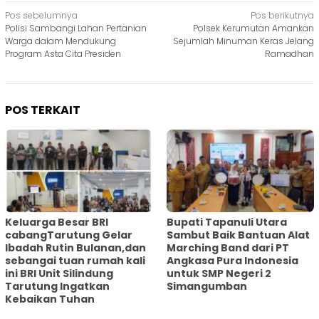
Navigasi
Pos sebelumnya
Pos berikutnya
Polisi Sambangi Lahan Pertanian
Polsek Kerumutan Amankan
pos
Warga dalam Mendukung
Sejumlah Minuman Keras Jelang
Program Asta Cita Presiden
Ramadhan
POS TERKAIT
Keluarga Besar BRI
Bupati Tapanuli Utara
cabangTarutung Gelar
Sambut Baik Bantuan Alat
Ibadah Rutin Bulanan,dan
Marching Band dari PT
sebangai tuan rumah kali
Angkasa Pura Indonesia
ini BRI Unit Silindung
untuk SMP Negeri 2
Tarutung Ingatkan
Simangumban
Kebaikan Tuhan