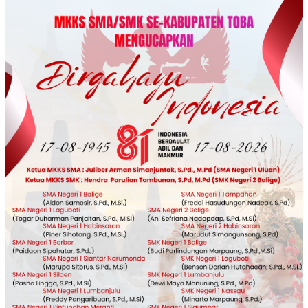
Loncat
ke
konten