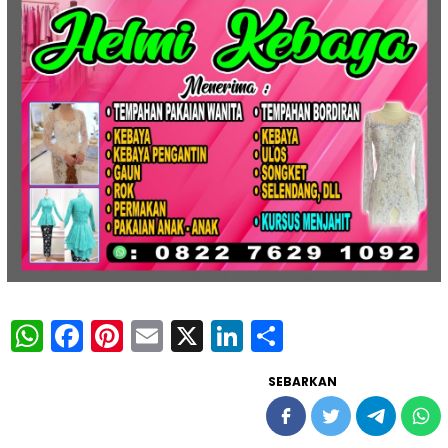
WhatsApp
Facebook
Pinterest
Email
X
LinkedIn
Share
SEBARKAN