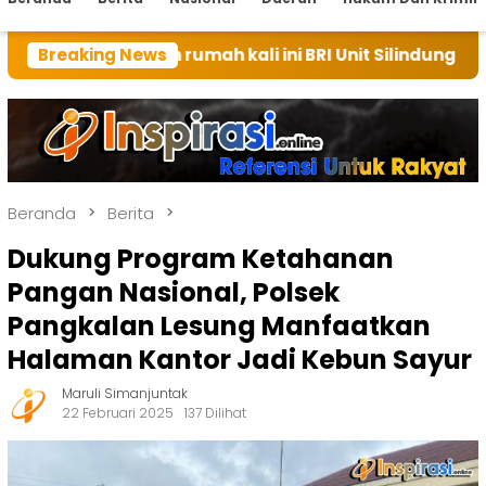
uan rumah kali ini BRI Unit Silindung Tarutung Ingatk
Breaking News
Beranda
Berita
Dukung Program Ketahanan
Pangan Nasional, Polsek
Pangkalan Lesung Manfaatkan
Halaman Kantor Jadi Kebun Sayur
Maruli Simanjuntak
22 Februari 2025
137 Dilihat