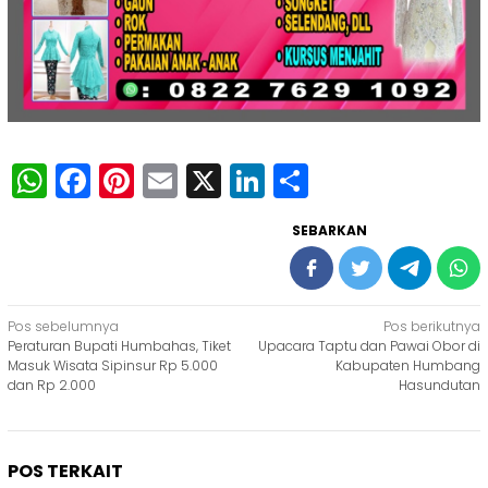
WhatsApp
Facebook
Pinterest
Email
X
LinkedIn
Share
SEBARKAN
Navigasi
Pos sebelumnya
Pos berikutnya
Peraturan Bupati Humbahas, Tiket
Upacara Taptu dan Pawai Obor di
pos
Masuk Wisata Sipinsur Rp 5.000
Kabupaten Humbang
dan Rp 2.000
Hasundutan
POS TERKAIT