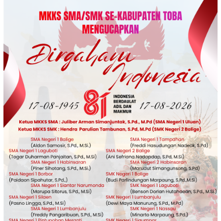
Loncat
ke
konten