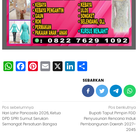
WhatsApp
Facebook
Pinterest
Email
X
LinkedIn
Share
SEBARKAN
Navigasi
Pos sebelumnya
Pos berikutnya
Hari Lahir Pancasila 2026, Ketua
Bupati Taput Pimpin FGD
pos
DPD SPRI Sumut Serukan
Penyusunan Rencana Induk
Semangat Persatuan Bangsa
Pembangunan Daerah 2027–
2045