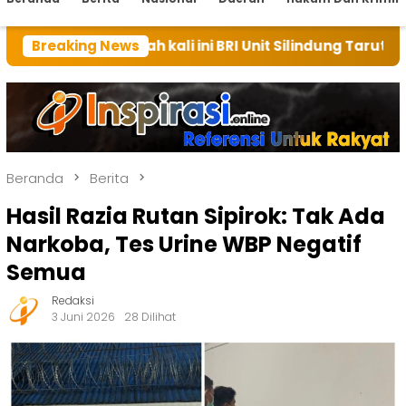
umah kali ini BRI Unit Silindung Tarutung Ingatkan Ke
Breaking News
Beranda
Berita
Hasil Razia Rutan Sipirok: Tak Ada
Narkoba, Tes Urine WBP Negatif
Semua
Redaksi
3 Juni 2026
28 Dilihat