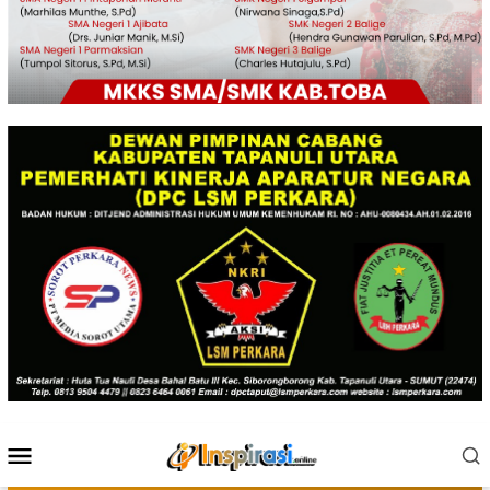
Menu
Mobile