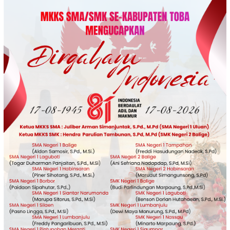
Loncat
ke
konten