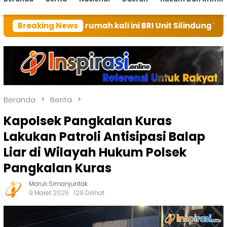
an rumah kali ini BRI Unit Silindung Tarutung Ingatka
Breaking News
Beranda
Berita
Kapolsek Pangkalan Kuras
Lakukan Patroli Antisipasi Balap
Liar di Wilayah Hukum Polsek
Pangkalan Kuras
Maruli Simanjuntak
9 Maret 2025
129 Dilihat