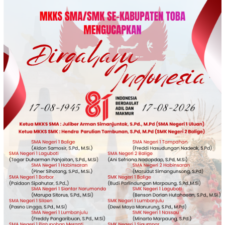
Loncat
ke
konten