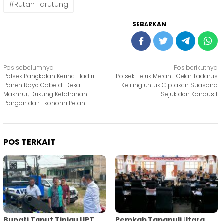
#Rutan Tarutung
SEBARKAN
Navigasi
Pos sebelumnya
Pos berikutnya
Polsek Pangkalan Kerinci Hadiri
Polsek Teluk Meranti Gelar Tadarus
pos
Panen Raya Cabe di Desa
Keliling untuk Ciptakan Suasana
Makmur, Dukung Ketahanan
Sejuk dan Kondusif
Pangan dan Ekonomi Petani
POS TERKAIT
Bupati Taput Tinjau UPT
Pemkab Tapanuli Utara