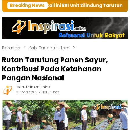
li ini BRI Unit Silindung Tarutung Ingatkan Kebaikan
Breaking News
Beranda
Kab. Tapanuli Utara
Rutan Tarutung Panen Sayur,
Kontribusi Pada Ketahanan
Pangan Nasional
Maruli Simanjuntak
13 Maret 2025
161 Dilihat