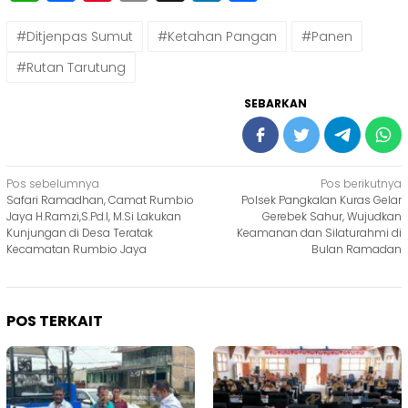
#Ditjenpas Sumut
#Ketahan Pangan
#Panen
#Rutan Tarutung
SEBARKAN
Navigasi
Pos sebelumnya
Pos berikutnya
Safari Ramadhan, Camat Rumbio
Polsek Pangkalan Kuras Gelar
pos
Jaya H.Ramzi,S.Pd.I, M.Si Lakukan
Gerebek Sahur, Wujudkan
Kunjungan di Desa Teratak
Keamanan dan Silaturahmi di
Kecamatan Rumbio Jaya
Bulan Ramadan
POS TERKAIT