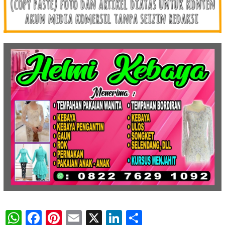
WhatsApp
Facebook
Pinterest
Email
X
LinkedIn
Share