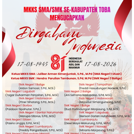
Loncat
ke
konten