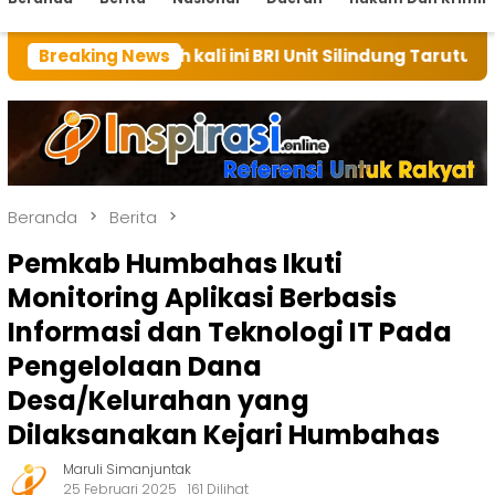
kali ini BRI Unit Silindung Tarutung Ingatkan Kebaik
Breaking News
Beranda
Berita
Pemkab Humbahas Ikuti
Monitoring Aplikasi Berbasis
Informasi dan Teknologi IT Pada
Pengelolaan Dana
Desa/Kelurahan yang
Dilaksanakan Kejari Humbahas
Maruli Simanjuntak
25 Februari 2025
161 Dilihat