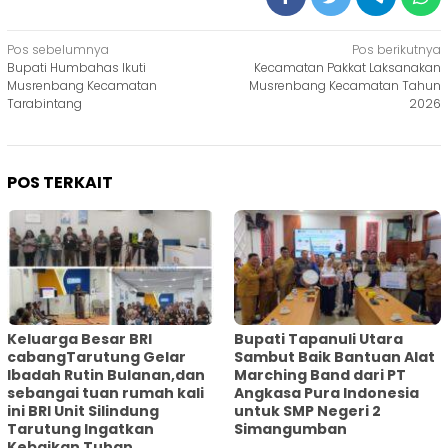
Navigasi
Pos sebelumnya
Pos berikutnya
Bupati Humbahas Ikuti
Kecamatan Pakkat Laksanakan
pos
Musrenbang Kecamatan
Musrenbang Kecamatan Tahun
Tarabintang
2026
POS TERKAIT
Keluarga Besar BRI
Bupati Tapanuli Utara
cabangTarutung Gelar
Sambut Baik Bantuan Alat
Ibadah Rutin Bulanan,dan
Marching Band dari PT
sebangai tuan rumah kali
Angkasa Pura Indonesia
ini BRI Unit Silindung
untuk SMP Negeri 2
Tarutung Ingatkan
Simangumban
Kebaikan Tuhan