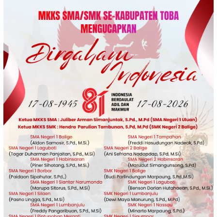
Loncat
ke
konten