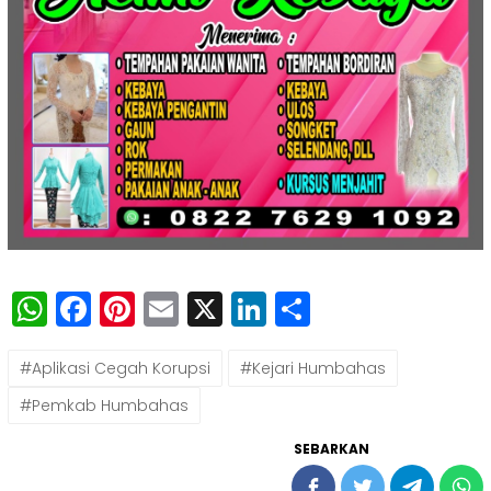
WhatsApp
Facebook
Pinterest
Email
X
LinkedIn
Share
#Aplikasi Cegah Korupsi
#Kejari Humbahas
#Pemkab Humbahas
SEBARKAN