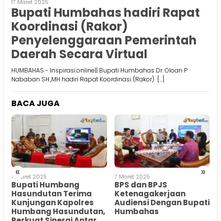
17 Maret 2025
Bupati Humbahas hadiri Rapat
Koordinasi (Rakor)
Penyelenggaraan Pemerintah
Daerah Secara Virtual
HUMBAHAS - Inspirasi.online|| Bupati Humbahas Dr. Oloan P
Nababan SH.,MH hadiri Rapat Koordinasi (Rakor) […]
BACA JUGA
«
»
7 Maret 2025
7 Maret 2025
7
a
Bupati Humbang
BPS dan BPJS
Hasundutan Terima
Ketenagakerjaan
a
Kunjungan Kapolres
Audiensi Dengan Bupati
Humbang Hasundutan,
Humbahas
Perkuat Sinergi Antar