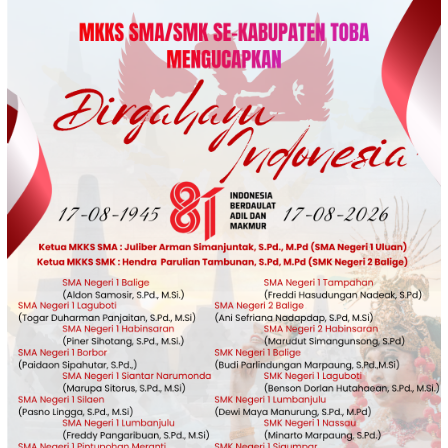
Loncat
ke
konten