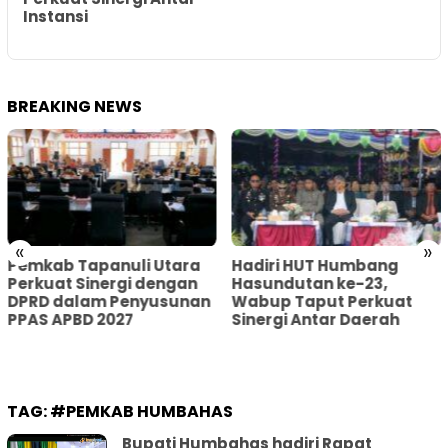
s
Instansi
BREAKING NEWS
«
»
Pemkab Tapanuli Utara
Hadiri HUT Humbang
Perkuat Sinergi dengan
Hasundutan ke-23,
DPRD dalam Penyusunan
Wabup Taput Perkuat
PPAS APBD 2027
Sinergi Antar Daerah
TAG:
#PEMKAB HUMBAHAS
Bupati Humbahas hadiri Rapat