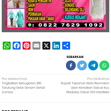
WhatsApp
Facebook
Pinterest
Email
X
LinkedIn
Share
SEBARKAN
Navigasi
Pos sebelumnya
Pos berikutnya
Tingkatkan Kebugaran, BRI
Bupati Tapanuli Utara Resmikan
pos
Tarutung Gelar Senam Sehat
Ujian Kenaikan Sabuk Kyu
Zumba
Wadokai, Diikuti 300 Karateka