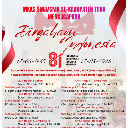
Loncat
ke
konten