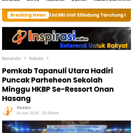
li ini BRI Unit Silindung Tarutung Ingatkan Kebaikan
Breaking News
Beranda
Bekasi
Pemkab Tapanuli Utara Hadiri
Puncak Parheheon Sekolah
Minggu HKBP Se-Ressort Onan
Hasang
Redaksi
14 Juni 2026
25 Dilihat